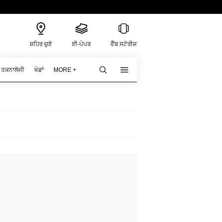
ਸ਼ਹਿਰ ਚੁਣੋ
ਈ-ਪੇਪਰ
ਵੈੱਬ ਸਟੋਰੀਜ਼
ਤਕਨਾਲੋਜੀ
ਖੇਡਾਂ
MORE +