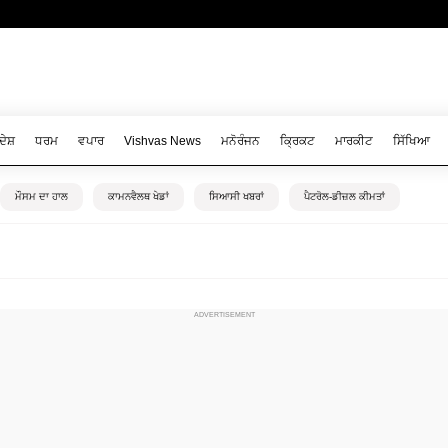
ਦੇਸ਼
ਧਰਮ
ਵਪਾਰ
Vishvas News
ਮਨੋਰੰਜਨ
ਕ੍ਰਿਕਟ
ਮਾਰਕੀਟ
ਸਿੱਖਿਆ
ਮੌਸਮ ਦਾ ਹਾਲ
ਕਾਮਨਵੈਲਥ ਖੇਡਾਂ
ਸਿਆਸੀ ਖਬਰਾਂ
ਪੈਟਰੋਲ-ਡੀਜ਼ਲ ਕੀਮਤਾਂ