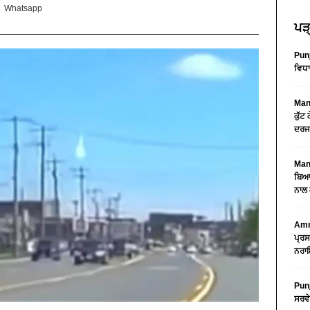
Whatsapp
ਪੜ੍
Pun
ਵਿਧਾ
Mans
ਕੁੱਟ
ਦਰਜ
Mans
ਬਿਆਨ
ਨਾਲ 
Amri
ਪ੍ਰਸ
ਨਰਾਇ
Punj
ਸਰਵੇ