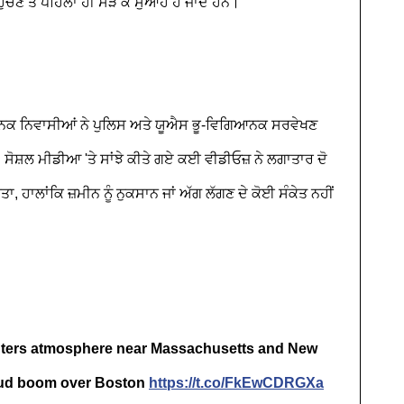
ਣ ਤੋਂ ਪਹਿਲਾਂ ਹੀ ਸੜ ਕੇ ਸੁਆਹ ਹੋ ਜਾਂਦੇ ਹਨ।
ਾਨਕ ਨਿਵਾਸੀਆਂ ਨੇ ਪੁਲਿਸ ਅਤੇ ਯੂਐਸ ਭੂ-ਵਿਗਿਆਨਕ ਸਰਵੇਖਣ
। ਸੋਸ਼ਲ ਮੀਡੀਆ 'ਤੇ ਸਾਂਝੇ ਕੀਤੇ ਗਏ ਕਈ ਵੀਡੀਓਜ਼ ਨੇ ਲਗਾਤਾਰ ਦੋ
ਾ, ਹਾਲਾਂਕਿ ਜ਼ਮੀਨ ਨੂੰ ਨੁਕਸਾਨ ਜਾਂ ਅੱਗ ਲੱਗਣ ਦੇ ਕੋਈ ਸੰਕੇਤ ਨਹੀਂ
enters atmosphere near Massachusetts and New
oud boom over Boston
https://t.co/FkEwCDRGXa