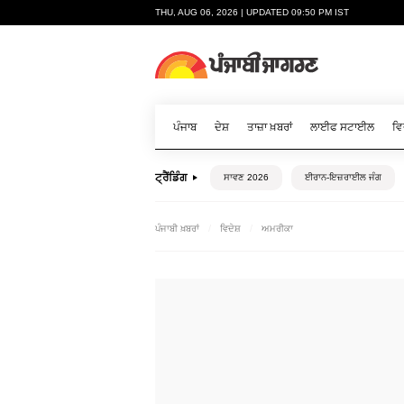
THU, AUG 06, 2026 | UPDATED 09:50 PM IST
ਪੰਜਾਬ
ਦੇਸ਼
ਤਾਜ਼ਾ ਖ਼ਬਰਾਂ
ਲਾਈਫ ਸਟਾਈਲ
ਵਿ
ਟ੍ਰੈਂਡਿੰਗ
ਸਾਵਣ 2026
ਈਰਾਨ-ਇਜ਼ਰਾਈਲ ਜੰਗ
ਪੰਜਾਬੀ ਖ਼ਬਰਾਂ
ਵਿਦੇਸ਼
ਅਮਰੀਕਾ