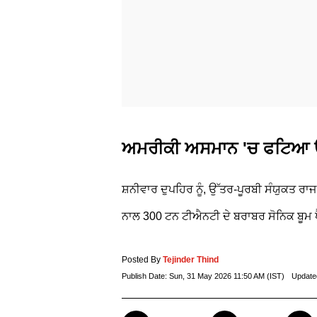
ਅਮਰੀਕੀ ਅਸਮਾਨ 'ਚ ਫਟਿਆ ਉਲ
ਸ਼ਨੀਵਾਰ ਦੁਪਹਿਰ ਨੂੰ, ਉੱਤਰ-ਪੂਰਬੀ ਸੰਯੁਕਤ 
ਨਾਲ 300 ਟਨ ਟੀਐਨਟੀ ਦੇ ਬਰਾਬਰ ਸੋਨਿਕ ਬੂਮ
Posted By
Tejinder Thind
Publish Date:
Sun, 31 May 2026 11:50 AM (IST)
Update