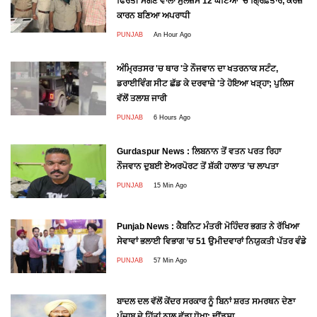
ਫਿਰੌਤੀ ਮੰਗਣ ਵਾਲਾ ਮੁਲਜ਼ਮ 12 ਘੰਟਿਆਂ 'ਚ ਗ੍ਰਿਫ਼ਤਾਰ, ਕਰਜ਼ੇ
ਕਾਰਨ ਬਣਿਆ ਅਪਰਾਧੀ
PUNJAB
An Hour Ago
ਅੰਮ੍ਰਿਤਸਰ 'ਚ ਥਾਰ 'ਤੇ ਨੌਜਵਾਨ ਦਾ ਖਤਰਨਾਕ ਸਟੰਟ,
ਡਰਾਈਵਿੰਗ ਸੀਟ ਛੱਡ ਕੇ ਦਰਵਾਜ਼ੇ 'ਤੇ ਹੋਇਆ ਖੜ੍ਹਾ; ਪੁਲਿਸ
ਵੱਲੋਂ ਤਲਾਸ਼ ਜਾਰੀ
PUNJAB
6 Hours Ago
Gurdaspur News : ਲਿਬਨਾਨ ਤੋਂ ਵਤਨ ਪਰਤ ਰਿਹਾ
ਨੌਜਵਾਨ ਦੁਬਈ ਏਅਰਪੋਰਟ ਤੋਂ ਸ਼ੱਕੀ ਹਾਲਾਤ ’ਚ ਲਾਪਤਾ
PUNJAB
15 Min Ago
Punjab News : ਕੈਬਨਿਟ ਮੰਤਰੀ ਮੋਹਿੰਦਰ ਭਗਤ ਨੇ ਰੱਖਿਆ
ਸੇਵਾਵਾਂ ਭਲਾਈ ਵਿਭਾਗ ’ਚ 51 ਉਮੀਦਵਾਰਾਂ ਨਿਯੁਕਤੀ ਪੱਤਰ ਵੰਡੇ
PUNJAB
57 Min Ago
ਬਾਦਲ ਦਲ ਵੱਲੋਂ ਕੇਂਦਰ ਸਰਕਾਰ ਨੂੰ ਬਿਨਾਂ ਸ਼ਰਤ ਸਮਰਥਨ ਦੇਣਾ
ਪੰਜਾਬ ਦੇ ਹਿੱਤਾਂ ਨਾਲ ਵੱਡਾ ਧੋਖਾ: ਢੀਂਡਸਾ