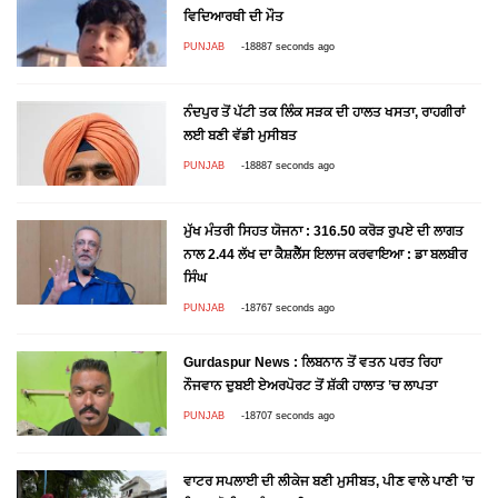
ਵਿਦਿਆਰਥੀ ਦੀ ਮੌਤ
PUNJAB
-18887 seconds ago
ਨੰਦਪੁਰ ਤੋਂ ਪੱਟੀ ਤਕ ਲਿੰਕ ਸੜਕ ਦੀ ਹਾਲਤ ਖਸਤਾ, ਰਾਹਗੀਰਾਂ
ਲਈ ਬਣੀ ਵੱਡੀ ਮੁਸੀਬਤ
PUNJAB
-18887 seconds ago
ਮੁੱਖ ਮੰਤਰੀ ਸਿਹਤ ਯੋਜਨਾ : 316.50 ਕਰੋੜ ਰੁਪਏ ਦੀ ਲਾਗਤ
ਨਾਲ 2.44 ਲੱਖ ਦਾ ਕੈਸ਼ਲੈੱਸ ਇਲਾਜ ਕਰਵਾਇਆ : ਡਾ ਬਲਬੀਰ
ਸਿੰਘ
PUNJAB
-18767 seconds ago
Gurdaspur News : ਲਿਬਨਾਨ ਤੋਂ ਵਤਨ ਪਰਤ ਰਿਹਾ
ਨੌਜਵਾਨ ਦੁਬਈ ਏਅਰਪੋਰਟ ਤੋਂ ਸ਼ੱਕੀ ਹਾਲਾਤ ’ਚ ਲਾਪਤਾ
PUNJAB
-18707 seconds ago
ਵਾਟਰ ਸਪਲਾਈ ਦੀ ਲੀਕੇਜ ਬਣੀ ਮੁਸੀਬਤ, ਪੀਣ ਵਾਲੇ ਪਾਣੀ ’ਚ