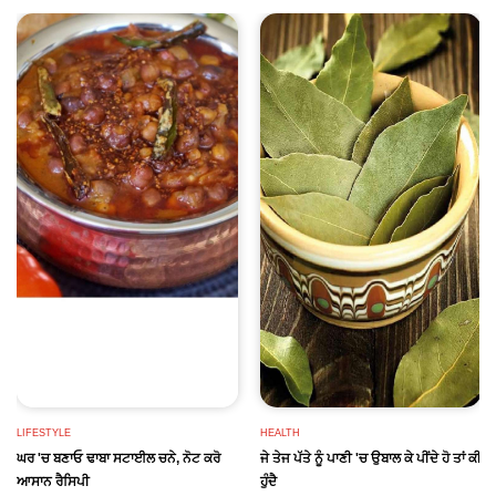
LIFESTYLE
HEALTH
ਘਰ 'ਚ ਬਣਾਓ ਢਾਬਾ ਸਟਾਈਲ ਚਨੇ, ਨੋਟ ਕਰੋ
ਜੇ ਤੇਜ ਪੱਤੇ ਨੂੰ ਪਾਣੀ 'ਚ ਉਬਾਲ ਕੇ ਪੀਂਦੇ ਹੋ ਤਾਂ ਕੀ
ਆਸਾਨ ਰੈਸਿਪੀ
ਹੁੰਦੈ