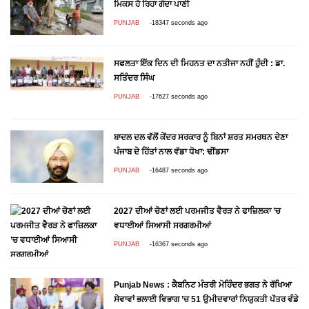
ਮਿਕਸ ਹੋ ਰਿਹਾ ਗੰਦਾ ਪਾਣੀ
PUNJAB
-18347 seconds ago
ਸਫਲਤਾ ਇੱਕ ਦਿਨ ਦੀ ਮਿਹਨਤ ਦਾ ਨਤੀਜਾ ਨਹੀਂ ਹੁੰਦੀ : ਡਾ.
ਸਤਿੰਦਰ ਸਿੰਘ
PUNJAB
-17627 seconds ago
ਬਾਦਲ ਦਲ ਵੱਲੋਂ ਕੇਂਦਰ ਸਰਕਾਰ ਨੂੰ ਬਿਨਾਂ ਸ਼ਰਤ ਸਮਰਥਨ ਦੇਣਾ
ਪੰਜਾਬ ਦੇ ਹਿੱਤਾਂ ਨਾਲ ਵੱਡਾ ਧੋਖਾ: ਢੀਂਡਸਾ
PUNJAB
-16487 seconds ago
2027 ਦੀਆਂ ਚੋਣਾਂ ਲਈ ਪਰਮਜੀਤ ਵੈਰੜ ਨੇ ਫਾਜ਼ਿਲਕਾ ’ਚ
ਵਧਾਈਆਂ ਸਿਆਸੀ ਸਰਗਰਮੀਆਂ
PUNJAB
-16367 seconds ago
Punjab News : ਕੈਬਨਿਟ ਮੰਤਰੀ ਮੋਹਿੰਦਰ ਭਗਤ ਨੇ ਰੱਖਿਆ
ਸੇਵਾਵਾਂ ਭਲਾਈ ਵਿਭਾਗ ’ਚ 51 ਉਮੀਦਵਾਰਾਂ ਨਿਯੁਕਤੀ ਪੱਤਰ ਵੰਡੇ