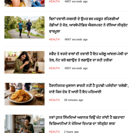
HEALTH
-9407 seconds ago
ਬਿਨਾਂ ਦਵਾਈ-ਸਰਜਰੀ ਦੇ ਉਮਰ ਭਰ ਮਜ਼ਬੂਤ ਰਹਿਣਗੀਆਂ
ਹੱਡੀਆਂ ਤੇ ਜੋੜ, ਆਰਥੋਪੀਡਿਕ ਐਕਸਪਰਟ ਨੇ ਦੱਸਿਆ ਸੀਕ੍ਰੇਟ
ਫਾਰਮੂਲਾ
HEALTH
-9047 seconds ago
ਸਫੈਦ ਤੇ ਝੜਦੇ ਵਾਲਾਂ ਦੀ ਦਵਾਈ ਹੈ ਇਹ ਘਰੇਲੂ ਆਂਵਲਾ-ਮੇਥੀ ਦਾ
ਤੇਲ, ਨੋਟ ਕਰੋ ਬਣਾਉਣ ਤੇ ਲਗਾਉਣ ਦਾ ਸਹੀ ਤਰੀਕਾ
HEALTH
-8507 seconds ago
ਹੈਰਾਨੀਜਨਕ ਖੁਲਾਸਾ! ਭਾਰਤੀ ਨਹੀਂ ਹੈ ਤੁਹਾਡੀ ਪਸੰਦੀਦਾ 'ਜਲੇਬੀ',
ਜਾਣੋ ਕਿਸ ਦੇਸ਼ ਤੋਂ ਆਈ ਹੈ ਇਹ ਮਠਿਆਈ
HEALTH
28 minutes ago
ਨਵਾਂ ਹੁਨਰ ਸਿੱਖਦਿਆਂ ਅਚਾਨਕ ਕਿਉਂ ਘੱਟ ਜਾਂਦੀ ਹੈ ਰਫ਼ਤਾਰ?
ਵਿਗਿਆਨੀਆਂ ਨੇ ਖੋਜਿਆ ਦਿਮਾਗ਼ ਦਾ 'ਸੀਕ੍ਰੇਟ ਲਾਕ'
HEALTH
2 hours ago