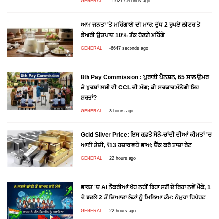
GENERAL
-11627 seconds ago
ਆਮ ਜਨਤਾ 'ਤੇ ਮਹਿੰਗਾਈ ਦੀ ਮਾਰ: ਦੁੱਧ 2 ਰੁਪਏ ਲੀਟਰ ਤੇ
ਡੇਅਰੀ ਉਤਪਾਦ 10% ਤੱਕ ਹੋਣਗੇ ਮਹਿੰਗੇ
GENERAL
-6647 seconds ago
8th Pay Commission : ਪੁਰਾਣੀ ਪੈਨਸ਼ਨ, 65 ਸਾਲ ਉਮਰ
ਤੇ ਪੁਰਸ਼ਾਂ ਲਈ ਵੀ CCL ਦੀ ਮੰਗ; ਕੀ ਸਰਕਾਰ ਮੰਨੇਗੀ ਇਹ
ਸ਼ਰਤਾਂ?
GENERAL
3 hours ago
Gold Silver Price: ਇਸ ਹਫ਼ਤੇ ਸੋਨੇ-ਚਾਂਦੀ ਦੀਆਂ ਕੀਮਤਾਂ 'ਚ
ਆਈ ਤੇਜ਼ੀ, ₹13 ਹਜ਼ਾਰ ਵਧੇ ਭਾਅ; ਚੈੱਕ ਕਰੋ ਤਾਜ਼ਾ ਰੇਟ
GENERAL
22 hours ago
ਭਾਰਤ 'ਚ AI ਨੌਕਰੀਆਂ ਖੋਹ ਨਹੀਂ ਰਿਹਾ ਸਗੋਂ ਦੇ ਰਿਹਾ ਨਵੇਂ ਮੌਕੇ, 1
ਦੇ ਬਦਲੇ 2 ਤੋਂ ਜ਼ਿਆਦਾ ਲੋਕਾਂ ਨੂੰ ਮਿਲਿਆ ਕੰਮ: ਨੋਮੁਰਾ ਰਿਪੋਰਟ
GENERAL
22 hours ago