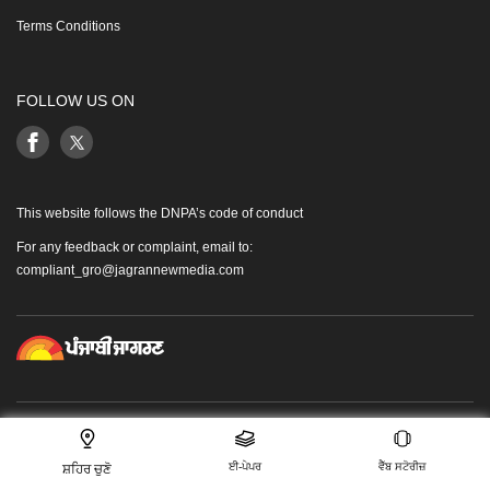
Terms Conditions
FOLLOW US ON
This website follows the DNPA’s code of conduct
For any feedback or complaint, email to:
compliant_gro@jagrannewmedia.com
This website uses cookie or similar technologies, to enhance your browsing experience
Copyright © 2026 Jagran Prakashan Limited.
and provide personalised recommendations. By continuing to use our website, you
ਈ-ਪੇਪਰ
ਵੈੱਬ ਸਟੋਰੀਜ਼
agree to our
ਸ਼ਹਿਰ ਚੁਣੋ
Privacy Policy
and
Cookie Policy
.
OK