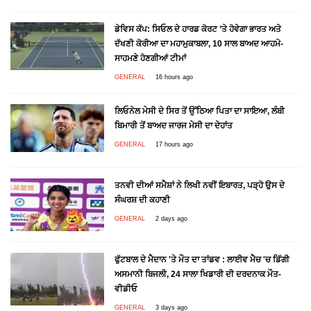
ਡੇਵਿਸ ਕੱਪ: ਸਿਓਲ ਦੇ ਹਾਰਡ ਕੋਰਟ ’ਤੇ ਹੋਵੇਗਾ ਭਾਰਤ ਅਤੇ
ਦੱਖਣੀ ਕੋਰੀਆ ਦਾ ਮਹਾਮੁਕਾਬਲਾ, 10 ਸਾਲ ਬਾਅਦ ਆਹਮੋ-
ਸਾਹਮਣੇ ਹੋਣਗੀਆਂ ਟੀਮਾਂ
GENERAL
16 hours ago
ਲਿਓਨੇਲ ਮੇਸੀ ਦੇ ਸਿਰ ਤੋਂ ਉੱਠਿਆ ਪਿਤਾ ਦਾ ਸਾਇਆ, ਲੰਬੀ
ਬਿਮਾਰੀ ਤੋਂ ਬਾਅਦ ਜਾਰਜ ਮੇਸੀ ਦਾ ਦੇਹਾਂਤ
GENERAL
17 hours ago
ਤਨਵੀ ਦੀਆਂ ਸਮੈਸ਼ਾਂ ਨੇ ਲਿਖੀ ਨਵੀਂ ਇਬਾਰਤ, ਪੜ੍ਹੋ ਉਸ ਦੇ
ਸੰਘਰਸ਼ ਦੀ ਕਹਾਣੀ
GENERAL
2 days ago
ਫੁੱਟਬਾਲ ਦੇ ਮੈਦਾਨ 'ਤੇ ਮੌਤ ਦਾ ਤਾਂਡਵ : ਲਾਈਵ ਮੈਚ 'ਚ ਡਿੱਗੀ
ਅਸਮਾਨੀ ਬਿਜਲੀ, 24 ਸਾਲਾ ਖਿਡਾਰੀ ਦੀ ਦਰਦਨਾਕ ਮੌਤ-
ਵੀਡੀਓ
GENERAL
3 days ago