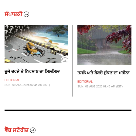
ਸੰਪਾਦਕੀ
ਦੂਜੇ ਦਰਜੇ ਦੇ ਨਿਰਮਾਣ ਦਾ ਸਿਲਸਿਲਾ
ਤਸਲੇ ਅਤੇ ਬੇਲਚੇ ਚੁੱਕਣ ਦਾ ਮਹੀਨਾ
EDITORIAL
EDITORIAL
SUN, 09 AUG 2026 07:45 AM (IST)
SUN, 09 AUG 2026 07:45 AM (IST)
ਵੈੱਬ ਸਟੋਰੀਜ਼