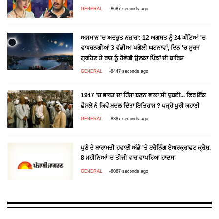
GENERAL
-8687 seconds ago
ਅਸਮਾਨ 'ਚ ਅਦਭੁਤ ਨਜ਼ਾਰਾ: 12 ਅਗਸਤ ਨੂੰ 24 ਘੰਟਿਆਂ 'ਚ
ਵਾਪਰਨਗੀਆਂ 3 ਵੱਡੀਆਂ ਖਗੋਲੀ ਘਟਨਾਵਾਂ, ਦਿਨ 'ਚ ਸੂਰਜ
ਗ੍ਰਹਿਣ ਤੇ ਰਾਤ ਨੂੰ ਹੋਵੇਗੀ ਉਲਕਾ ਪਿੰਡਾਂ ਦੀ ਬਾਰਿਸ਼
GENERAL
-8447 seconds ago
1947 'ਚ ਭਾਰਤ ਦਾ ਹਿੱਸਾ ਬਣਨ ਵਾਲਾ ਸੀ ਦੁਬਈ... ਫਿਰ ਇੱਕ
ਫ਼ੈਸਲੇ ਨੇ ਕਿਵੇਂ ਬਦਲ ਦਿੱਤਾ ਇਤਿਹਾਸ ? ਪੜ੍ਹੋ ਪੂਰੀ ਕਹਾਣੀ
GENERAL
-8387 seconds ago
ਪੁਣੇ ਦੇ ਬਾਰਾਮਤੀ ਹਵਾਈ ਅੱਡੇ 'ਤੇ ਟਰੇਨਿੰਗ ਏਅਰਕ੍ਰਾਫਟ ਕ੍ਰੈਸ਼,
8 ਮਹੀਨਿਆਂ 'ਚ ਤੀਜੀ ਵਾਰ ਵਾਪਰਿਆ ਹਾਦਸਾ
GENERAL
-8087 seconds ago