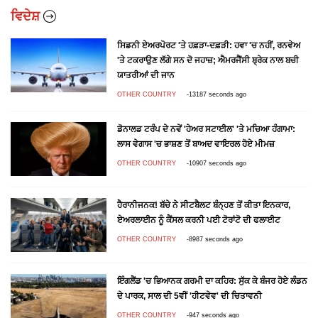
ਵਿਦੇਸ਼
ਸਿਡਨੀ ਏਅਰਪੋਰਟ 'ਤੇ ਹਫ਼ੜਾ-ਦਫ਼ੜੀ: ਹਵਾ 'ਚ ਨਹੀਂ, ਰਨਵੇਅ
'ਤੇ ਟਕਰਾਉਣ ਲੱਗੇ ਸਨ ਦੋ ਜਹਾਜ਼; ਐਮਰਜੈਂਸੀ ਬ੍ਰੇਕ ਨਾਲ ਬਚੀ
ਯਾਤਰੀਆਂ ਦੀ ਜਾਨ
OTHER COUNTRY
-13187 seconds ago
ਡੋਨਾਲਡ ਟਰੰਪ ਦੇ ਨਵੇਂ 'ਹੇਅਰ ਸਟਾਈਲ' 'ਤੇ ਮਚਿਆ ਹੰਗਾਮਾ:
ਲਾਸ ਵੇਗਾਸ 'ਚ ਭਾਸ਼ਣ ਤੋਂ ਬਾਅਦ ਵਾਇਰਲ ਹੋਏ ਮੀਮਜ਼
OTHER COUNTRY
-10907 seconds ago
ਹੈਰਾਨੀਜਨਕ! ਬੱਚੇ ਨੇ ਸੀਟਬੈਲਟ ਬੰਨ੍ਹਣ ਤੋਂ ਕੀਤਾ ਇਨਕਾਰ,
ਏਅਰਲਾਈਨ ਨੂੰ ਕੈਂਸਲ ਕਰਨੀ ਪਈ ਟੋਰਾਂਟੋ ਦੀ ਫਲਾਈਟ
OTHER COUNTRY
-8987 seconds ago
ਇੰਗਲੈਂਡ 'ਚ ਭਿਆਨਕ ਗਰਮੀ ਦਾ ਕਹਿਰ: ਸੁੱਕ ਕੇ ਬੰਜਰ ਹੋਏ ਲੰਡਨ
ਦੇ ਪਾਰਕ, ਸਾਲ ਦੀ 5ਵੀਂ 'ਹੀਟਵੇਵ' ਦੀ ਚਿਤਾਵਨੀ
OTHER COUNTRY
-947 seconds ago