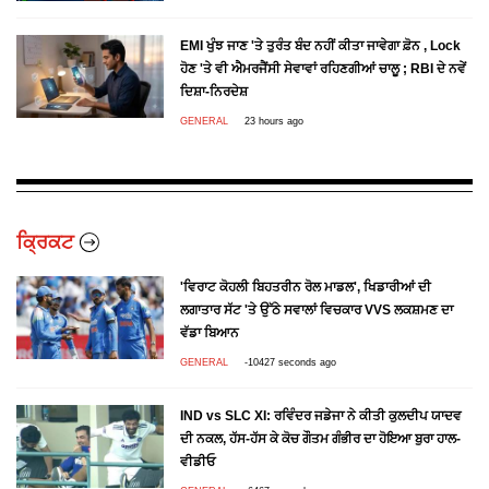
EMI ਖੁੰਝ ਜਾਣ 'ਤੇ ਤੁਰੰਤ ਬੰਦ ਨਹੀਂ ਕੀਤਾ ਜਾਵੇਗਾ ਫ਼ੋਨ , Lock
ਹੋਣ 'ਤੇ ਵੀ ਐਮਰਜੈਂਸੀ ਸੇਵਾਵਾਂ ਰਹਿਣਗੀਆਂ ਚਾਲੂ ; RBI ਦੇ ਨਵੇਂ
ਦਿਸ਼ਾ-ਨਿਰਦੇਸ਼
GENERAL
23 hours ago
ਕ੍ਰਿਕਟ
'ਵਿਰਾਟ ਕੋਹਲੀ ਬਿਹਤਰੀਨ ਰੋਲ ਮਾਡਲ', ਖਿਡਾਰੀਆਂ ਦੀ
ਲਗਾਤਾਰ ਸੱਟ 'ਤੇ ਉੱਠੇ ਸਵਾਲਾਂ ਵਿਚਕਾਰ VVS ਲਕਸ਼ਮਣ ਦਾ
ਵੱਡਾ ਬਿਆਨ
GENERAL
-10427 seconds ago
IND vs SLC XI: ਰਵਿੰਦਰ ਜਡੇਜਾ ਨੇ ਕੀਤੀ ਕੁਲਦੀਪ ਯਾਦਵ
ਦੀ ਨਕਲ, ਹੱਸ-ਹੱਸ ਕੇ ਕੋਚ ਗੌਤਮ ਗੰਭੀਰ ਦਾ ਹੋਇਆ ਬੁਰਾ ਹਾਲ-
ਵੀਡੀਓ