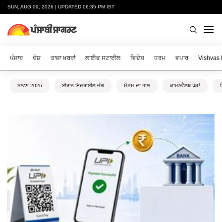
SUN, AUG 09, 2026 | UPDATED 06:35 PM IST
ਪੰਜਾਬ
ਦੇਸ਼
ਤਾਜ਼ਾ ਖ਼ਬਰਾਂ
ਲਾਈਫ ਸਟਾਈਲ
ਵਿਦੇਸ਼
ਧਰਮ
ਵਪਾਰ
Vishvas
ਸਾਵਣ 2026
ਈਰਾਨ-ਇਜ਼ਰਾਈਲ ਜੰਗ
ਮੌਸਮ ਦਾ ਹਾਲ
ਕਾਮਨਵੈਲਥ ਖੇਡਾਂ