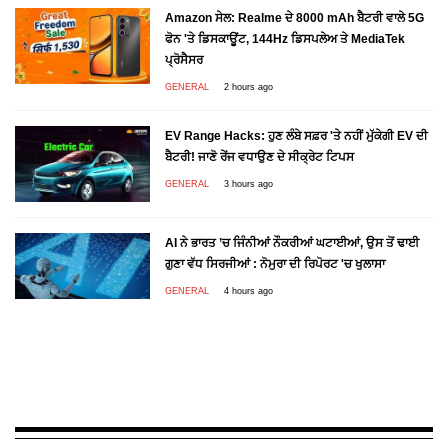
Amazon ਸੇਲ: Realme ਦੇ 8000 mAh ਬੈਟਰੀ ਵਾਲੇ 5G
ਫੋਨ 'ਤੇ ਡਿਸਕਾਊਂਟ, 144Hz ਡਿਸਪਲੇਅ ਤੇ MediaTek
ਪ੍ਰੋਸੈਸਰ
GENERAL
2 hours ago
EV Range Hacks: ਹੁਣ ਲੰਬੇ ਸਫ਼ਰ 'ਤੇ ਨਹੀਂ ਮੁੱਕੇਗੀ EV ਦੀ
ਬੈਟਰੀ! ਜਾਣੋ ਰੇਂਜ ਵਧਾਉਣ ਦੇ ਸੀਕ੍ਰੇਟ ਟਿਪਸ
GENERAL
3 hours ago
AI ਨੇ ਭਾਰਤ ’ਚ ਜਿੰਨੀਆਂ ਨੌਕਰੀਆਂ ਘਟਾਈਆਂ, ਉਸ ਤੋਂ ਢਾਈ
ਗੁਣਾ ਵੱਧ ਸਿਰਜੀਆਂ : ਨੋਮੁਰਾ ਦੀ ਰਿਪੋਰਟ 'ਚ ਖੁਲਾਸਾ
GENERAL
4 hours ago