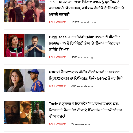
'ਗਰਮ ਮਸਾਲਾ' ਅਦਾਕਾਰਾ ਨਿਕਿਤਾ ਰਾਵਲ ਨੂੰ ਪ੍ਰਸ਼ੰਸਕ ਨੇ
ਜ਼ਬਰਦਸਤੀ ਕੀਤਾ Kiss, ਵਾਇਰਲ ਵੀਡੀਓ ਨੇ ਇੰਟਰਨੈੱਟ 'ਤੇ
ਮਚਾਈ ਸਨਸਨੀ
BOLLYWOOD
-12527 seconds ago
Bigg Boss 20 'ਚ ਹੋਵੇਗੀ ਸ਼੍ਰੇਆ ਕਾਲੜਾ ਦੀ ਐਂਟਰੀ?
ਸਲਮਾਨ ਖਾਨ ਦੇ ਰਿਐਲਿਟੀ ਸ਼ੋਅ 'ਤੇ 'ਲੌਕਅੱਪ' ਵਿਨਰ ਦਾ
ਸ਼ਾਕਿੰਗ ਬਿਆਨ
BOLLYWOOD
-2567 seconds ago
ਯਸ਼ਸਵੀ ਜੈਸਵਾਲ ਨਾਲ ਡੇਟਿੰਗ ਦੀਆਂ ਖ਼ਬਰਾਂ 'ਤੇ ਆਇਆ
ਮ੍ਰਿਣਾਲ ਠਾਕੁਰ ਦਾ ਰਿਐਕਸ਼ਨ, ਬੋਲੀ- Gen-Z ਤੋਂ ਕੁਝ ਸਿੱਖੋ
BOLLYWOOD
-287 seconds ago
Toxic ਦੇ ਟ੍ਰੇਲਰ ਨੇ ਇੰਟਰਨੈੱਟ 'ਤੇ ਪਾਇਆ ਧਮਾਲ, ਯਸ਼-
ਕਿਆਰਾ ਦੇ ਫੈਨਜ਼ ਹੋਏ ਦੀਵਾਨੇ; ਇੱਕ ਸੀਨ 'ਤੇ ਟਿਕੀਆਂ ਸਭ
ਦੀਆਂ ਨਜ਼ਰਾਂ
BOLLYWOOD
43 minutes ago