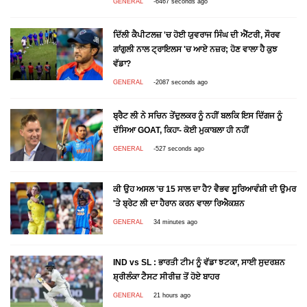
GENERAL
-6467 seconds ago
ਦਿੱਲੀ ਕੈਪੀਟਲਜ਼ 'ਚ ਹੋਈ ਯੁਵਰਾਜ ਸਿੰਘ ਦੀ ਐਂਟਰੀ, ਸੌਰਵ
ਗਾਂਗੁਲੀ ਨਾਲ ਟ੍ਰਾਇਲਸ 'ਚ ਆਏ ਨਜ਼ਰ; ਹੋਣ ਵਾਲਾ ਹੈ ਕੁਝ
ਵੱਡਾ?
GENERAL
-2087 seconds ago
ਬ੍ਰੈਟ ਲੀ ਨੇ ਸਚਿਨ ਤੇਂਦੁਲਕਰ ਨੂੰ ਨਹੀਂ ਬਲਕਿ ਇਸ ਦਿੱਗਜ ਨੂੰ
ਦੱਸਿਆ GOAT, ਕਿਹਾ- ਕੋਈ ਮੁਕਾਬਲਾ ਹੀ ਨਹੀਂ
GENERAL
-527 seconds ago
ਕੀ ਉਹ ਅਸਲ 'ਚ 15 ਸਾਲ ਦਾ ਹੈ? ਵੈਭਵ ਸੂਰਿਆਵੰਸ਼ੀ ਦੀ ਉਮਰ
'ਤੇ ਬ੍ਰੇਟ ਲੀ ਦਾ ਹੈਰਾਨ ਕਰਨ ਵਾਲਾ ਰਿਐਕਸ਼ਨ
GENERAL
34 minutes ago
IND vs SL : ਭਾਰਤੀ ਟੀਮ ਨੂੰ ਵੱਡਾ ਝਟਕਾ, ਸਾਈ ਸੁਦਰਸ਼ਨ
ਸ਼੍ਰੀਲੰਕਾ ਟੈਸਟ ਸੀਰੀਜ਼ ਤੋਂ ਹੋਏ ਬਾਹਰ
GENERAL
21 hours ago