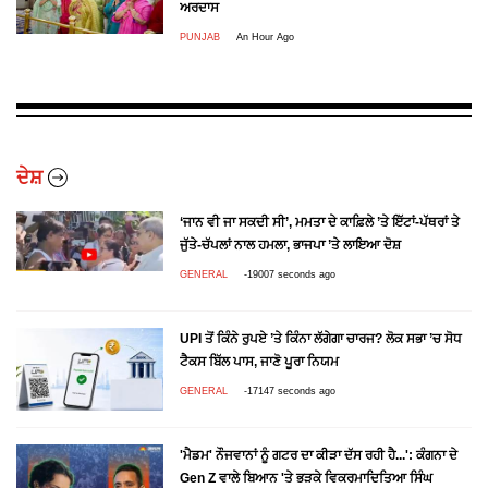
ਅਰਦਾਸ
PUNJAB
An Hour Ago
ਦੇਸ਼
‘ਜਾਨ ਵੀ ਜਾ ਸਕਦੀ ਸੀ’, ਮਮਤਾ ਦੇ ਕਾਫ਼ਿਲੇ ’ਤੇ ਇੱਟਾਂ-ਪੱਥਰਾਂ ਤੇ
ਜੁੱਤੇ-ਚੱਪਲਾਂ ਨਾਲ ਹਮਲਾ, ਭਾਜਪਾ ’ਤੇ ਲਾਇਆ ਦੋਸ਼
GENERAL
-19007 seconds ago
UPI ਤੋਂ ਕਿੰਨੇ ਰੁਪਏ ’ਤੇ ਕਿੰਨਾ ਲੱਗੇਗਾ ਚਾਰਜ? ਲੋਕ ਸਭਾ ’ਚ ਸੋਧ
ਟੈਕਸ ਬਿੱਲ ਪਾਸ, ਜਾਣੋ ਪੂਰਾ ਨਿਯਮ
GENERAL
-17147 seconds ago
'ਮੈਡਮ' ਨੌਜਵਾਨਾਂ ਨੂੰ ਗਟਰ ਦਾ ਕੀੜਾ ਦੱਸ ਰਹੀ ਹੈ...': ਕੰਗਨਾ ਦੇ
Gen Z ਵਾਲੇ ਬਿਆਨ 'ਤੇ ਭੜਕੇ ਵਿਕਰਮਾਦਿਤਿਆ ਸਿੰਘ