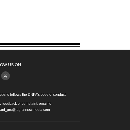
OW US ON
ebsite follows the DNPA’s code of conduct
y feedback or complaint, email to:
iant_gro@jagrannewmedia.com