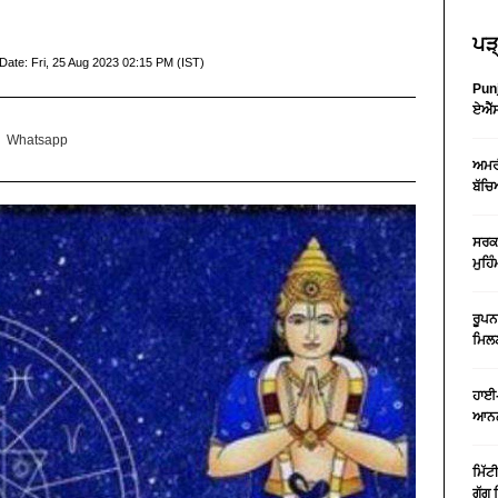
ਪੜ੍
Date:
Fri, 25 Aug 2023 02:15 PM (IST)
Punj
ਏਐੱਸ
Whatsapp
ਅਮਰੀ
ਬੱਚਿ
ਸਰਕਾ
ਮੁਹਿ
ਰੂਪਨ
ਮਿਲਣ
ਹਾਈ-
ਆਨਲ
ਮਿੱਟ
ਗੁੱਗ