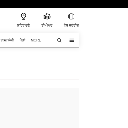
ਸ਼ਹਿਰ ਚੁਣੋ
ਈ-ਪੇਪਰ
ਵੈੱਬ ਸਟੋਰੀਜ਼
ਤਕਨਾਲੋਜੀ
ਖੇਡਾਂ
MORE +