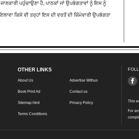
ਣਕਾਰੀ ਪਹੁੰਚਾਉਣਾ ਹੈ, ਪਾਠਕਾਂ ਜਾਂ ਉਪਭੋਗਤਾਵਾਂ ਨੂੰ ਇਸ ਨੂੰ
ਇਲਾਵਾ ਕਿਸੇ ਵੀ ਤਰ੍ਹਾਂ ਇਸ ਦੀ ਵਰਤੋਂ ਦੀ ਜ਼ਿੰਮੇਵਾਰੀ ਉਪਭੋਗਤਾ
FOLL
OTHER LINKS
About Us
Advertise Withus
Book Print Ad
Contact us
This w
Sitemap.html
Privacy Policy
For an
Terms Conditions
compl