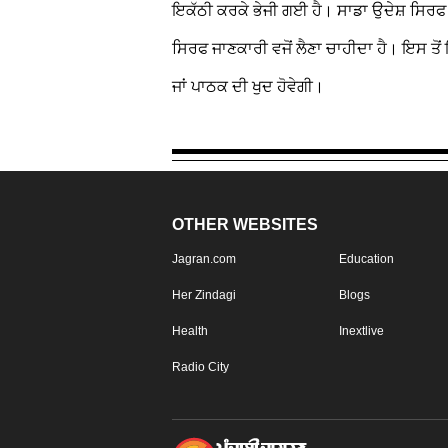
ਇਕੱਠੀ ਕਰਕੇ ਭੇਜੀ ਗਈ ਹੈ। ਸਾਡਾ ਉਦੇਸ਼ ਸਿਰਫ ਜਾ
ਸਿਰਫ ਜਾਣਕਾਰੀ ਵਜੋਂ ਲੈਣਾ ਚਾਹੀਦਾ ਹੈ। ਇਸ ਤੋਂ 
ਜਾਂ ਪਾਠਕ ਦੀ ਖੁਦ ਹੋਵੇਗੀ।
OTHER WEBSITES
Jagran.com
Education
Her Zindagi
Blogs
Health
Inextlive
Radio City