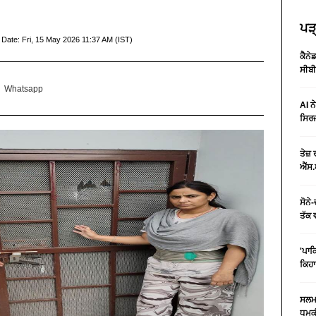
ਪੜ੍
 Date:
Fri, 15 May 2026 11:37 AM (IST)
ਕੈਨੇ
ਸੀਬੀ
Whatsapp
AI ਨ
ਸਿਰਜ
ਤੇਜ਼
ਐੱਸ.
ਸੋਨੇ
ਤੱਕ 
'ਪਾਕ
ਕਿਹਾ
ਸਲਮਾ
ਧਮਕੀ