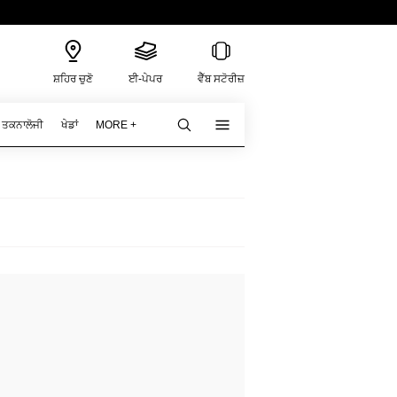
ਸ਼ਹਿਰ ਚੁਣੋ
ਈ-ਪੇਪਰ
ਵੈੱਬ ਸਟੋਰੀਜ਼
ਤਕਨਾਲੋਜੀ
ਖੇਡਾਂ
MORE +