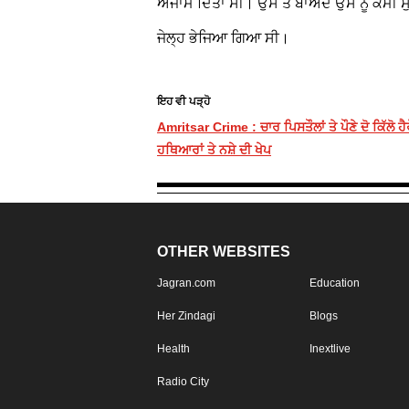
ਅੰਜਾਮ ਦਿੱਤਾ ਸੀ। ਉਸ ਤੋਂ ਬਾਅਦ ਉਸ ਨੂੰ ਕੌਮੀ
ਜੇਲ੍ਹ ਭੇਜਿਆ ਗਿਆ ਸੀ।
ਇਹ ਵੀ ਪੜ੍ਹੋ
Amritsar Crime : ਚਾਰ ਪਿਸਤੌਲਾਂ ਤੇ ਪੌਣੇ ਦੋ ਕਿੱਲੋ 
ਹਥਿਆਰਾਂ ਤੇ ਨਸ਼ੇ ਦੀ ਖੇਪ
OTHER WEBSITES
Jagran.com
Education
Her Zindagi
Blogs
Health
Inextlive
Radio City