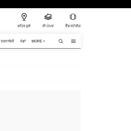
ਸ਼ਹਿਰ ਚੁਣੋ
ਈ-ਪੇਪਰ
ਵੈੱਬ ਸਟੋਰੀਜ਼
ਤਕਨਾਲੋਜੀ
ਖੇਡਾਂ
MORE +