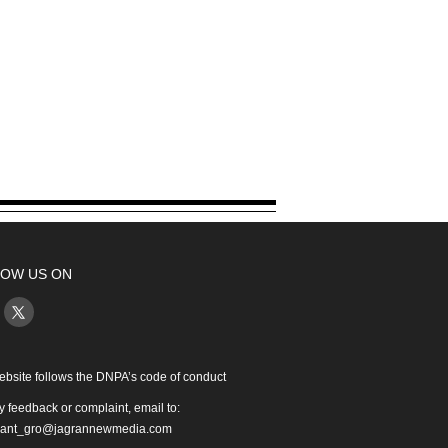
OW US ON
ebsite follows the DNPA’s code of conduct
y feedback or complaint, email to:
iant_gro@jagrannewmedia.com