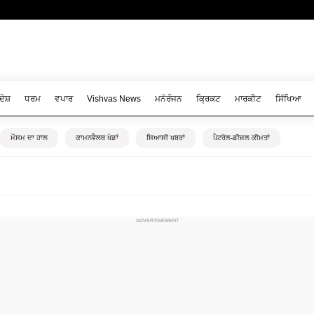
ਦੇਸ਼
ਧਰਮ
ਵਪਾਰ
Vishvas News
ਮਨੋਰੰਜਨ
ਕ੍ਰਿਕਟ
ਮਾਰਕੀਟ
ਸਿੱਖਿਆ
ਮੌਸਮ ਦਾ ਹਾਲ
ਕਾਮਨਵੈਲਥ ਖੇਡਾਂ
ਸਿਆਸੀ ਖਬਰਾਂ
ਪੈਟਰੋਲ-ਡੀਜ਼ਲ ਕੀਮਤਾਂ