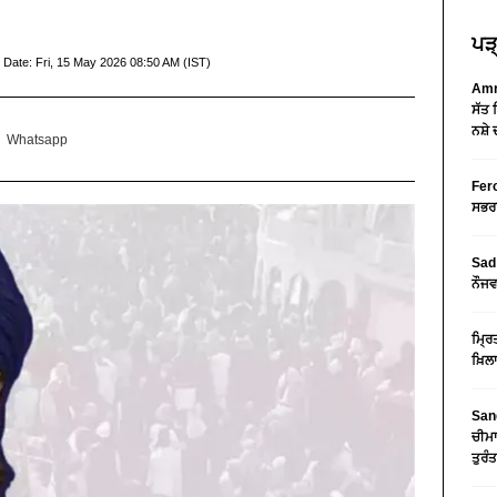
ਪੜ੍
 Date:
Fri, 15 May 2026 08:50 AM (IST)
Amri
ਸੱਤ 
ਨਸ਼ੇ 
Whatsapp
Fero
ਸਭਰਾ
Sad 
ਨੌਜਵ
ਮ੍ਰਿ
ਖ਼ਿਲ
Sang
ਚੀਮਾ
ਤੁਰੰ