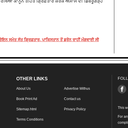
 ਸੁਰੱਖਿਆ ਕਾਨੂੰਨ ਤਹਿਤ ਗ੍ਰਿਫ਼ਤਾਰ ਕਰਕੇ ਅਸਾਮ ਦੀ ਡਿਬਰੂਗੜ੍ਹ
ਹੈਰੋਇਨ ਸਮੇਤ ਸੱਤ ਗ੍ਰਿਫ਼ਤਾਰ, ਪਾਕਿਸਤਾਨ ਤੋਂ ਡਰੋਨ ਰਾਹੀਂ ਮੰਗਵਾਈ ਸੀ
FOLL
OTHER LINKS
About Us
Advertise Withus
Book Print Ad
Contact us
This w
Sitemap.html
Privacy Policy
For an
Terms Conditions
compl