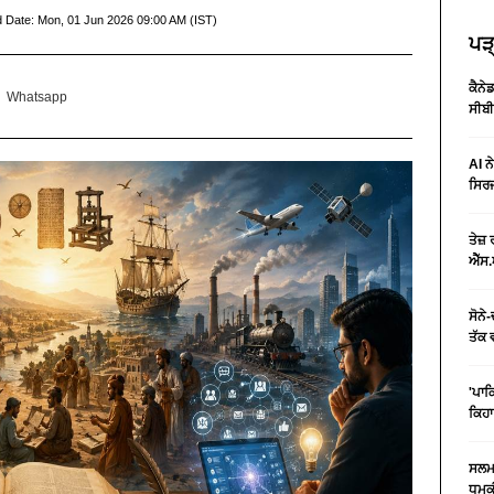
d Date:
Mon, 01 Jun 2026 09:00 AM (IST)
ਪੜ੍
ਕੈਨੇ
Whatsapp
ਸੀਬੀ
AI ਨ
ਸਿਰਜ
ਤੇਜ਼
ਐੱਸ.
ਸੋਨੇ
ਤੱਕ 
'ਪਾਕ
ਕਿਹਾ
ਸਲਮਾ
ਧਮਕੀ