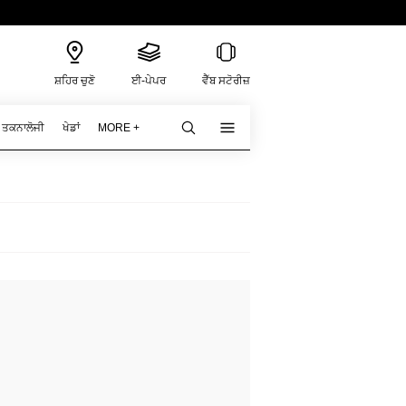
ਸ਼ਹਿਰ ਚੁਣੋ
ਈ-ਪੇਪਰ
ਵੈੱਬ ਸਟੋਰੀਜ਼
ਤਕਨਾਲੋਜੀ
ਖੇਡਾਂ
MORE +