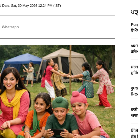
d Date:
Sat, 30 May 2026 12:24 PM (IST)
ਪੜ੍
Punj
Whatsapp
ਏਐੱਸ
ਅਮਰੀ
ਬੱਚਿ
ਸਰਕਾ
ਮੁਹਿ
ਰੂਪਨ
ਮਿਲਣ
ਹਾਈ-
ਆਨਲ
ਮਿੱਟ
ਗੁੱਗ