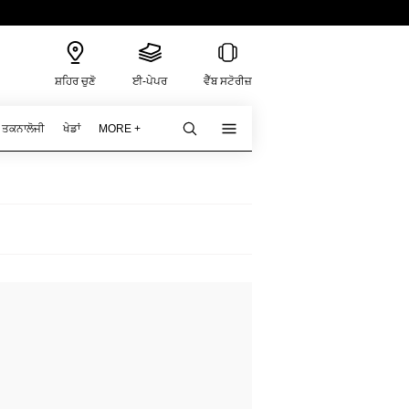
ਸ਼ਹਿਰ ਚੁਣੋ
ਈ-ਪੇਪਰ
ਵੈੱਬ ਸਟੋਰੀਜ਼
ਤਕਨਾਲੋਜੀ
ਖੇਡਾਂ
MORE +