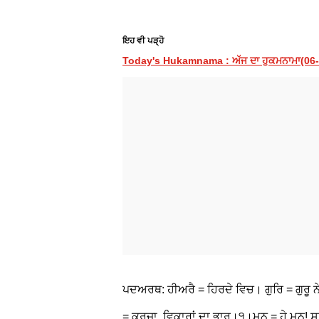
ਇਹ ਵੀ ਪੜ੍ਹੋ
Today's Hukamnama : ਅੱਜ ਦਾ ਹੁਕਮਨਾਮਾ(06-08
ਪਦਅਰਥ: ਹੀਅਰੈ = ਹਿਰਦੇ ਵਿਚ। ਗੁਰਿ = ਗੁਰੂ ਨੇ। 
= ਕਰਜ਼ਾ, ਵਿਕਾਰਾਂ ਦਾ ਭਾਰ।੧।ਮਨ = ਹੇ ਮਨ!