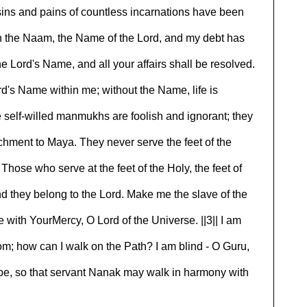
ins and pains of countless incarnations have been
h the Naam, the Name of the Lord, and my debt has
the Lord's Name, and all your affairs shall be resolved.
d's Name within me; without the Name, life is
e self-willed manmukhs are foolish and ignorant; they
chment to Maya. They never serve the feet of the
|| Those who serve at the feet of the Holy, the feet of
 and they belong to the Lord. Make me the slave of the
e with YourMercy, O Lord of the Universe. ||3|| I am
dom; how can I walk on the Path? I am blind - O Guru,
be, so that servant Nanak may walk in harmony with