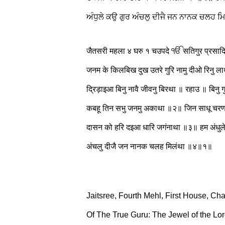
ਅੰਧੁਲੇ ਕਉ ਗੁਰ ਅੰਚਲੁ ਦੀਜੈ ਜਨ ਨਾਨਕ ਚਲਹ 
जैतसरी महला ४ घरु १ चउपदे ੴ सतिगुर प्रसादि ॥
जनम के किलबिख दुख उतरे गुरि नामु दीओ रिनु लाथा
द्रिड़ाइआ बिनु नावै जीवनु बिरथा ॥ रहाउ ॥ बिनु 
कबहू तिन सभु जनमु अकाथा ॥२॥ जिन साधू चरण
दासन को हरि दइआ धारि जगंनाथा ॥३॥ हम अंधुल
अंचलु दीजै जन नानक चलह मिलंथा ॥४॥१॥
Jaitsree, Fourth Mehl, First House, C
Of The True Guru: The Jewel of the Lo