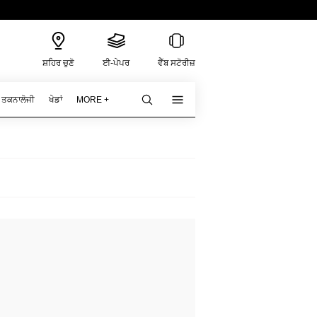
ਸ਼ਹਿਰ ਚੁਣੋ
ਈ-ਪੇਪਰ
ਵੈੱਬ ਸਟੋਰੀਜ਼
ਤਕਨਾਲੋਜੀ
ਖੇਡਾਂ
MORE +