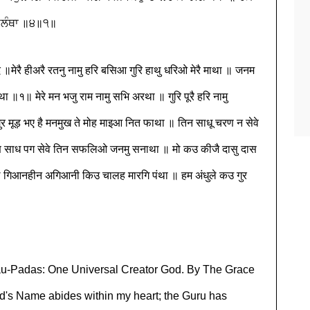
ਮਿਲੰਥਾ ॥੪॥੧॥
मेरै हीअरै रतनु नामु हरि बसिआ गुरि हाथु धरिओ मेरै माथा ॥ जनम
 ॥१॥ मेरे मन भजु राम नामु सभि अरथा ॥ गुरि पूरै हरि नामु
गुर मूड़ भए है मनमुख ते मोह माइआ नित फाथा ॥ तिन साधू चरण न सेवे
 साध पग सेवे तिन सफलिओ जनमु सनाथा ॥ मो कउ कीजै दासु दास
े गिआनहीन अगिआनी किउ चालह मारगि पंथा ॥ हम अंधुले कउ गुर
hau-Padas: One Universal Creator God. By The Grace
rd's Name abides within my heart; the Guru has