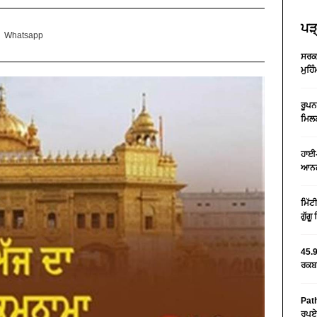
ਪੜ੍
Whatsapp
ਸਰਕਾ
ਮੁਹਿ
ਰੂਪਨ
ਮਿਲਣ
ਹਾਈ-
ਆਨਲ
ਮਿੱਟ
ਗੁੱਗ
45.9
ਰਕਬਾ
Path
ਰੁਪਏ