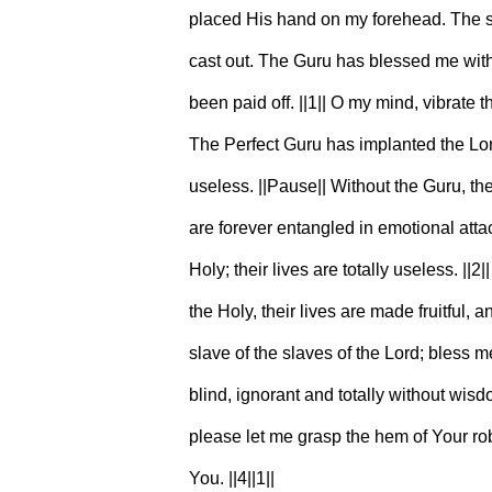
placed His hand on my forehead. The s
cast out. The Guru has blessed me wit
been paid off. ||1|| O my mind, vibrate 
The Perfect Guru has implanted the Lor
useless. ||Pause|| Without the Guru, th
are forever entangled in emotional atta
Holy; their lives are totally useless. ||2
the Holy, their lives are made fruitful,
slave of the slaves of the Lord; bless m
blind, ignorant and totally without wis
please let me grasp the hem of Your ro
You. ||4||1||