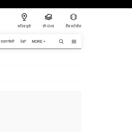
ਸ਼ਹਿਰ ਚੁਣੋ
ਈ-ਪੇਪਰ
ਵੈੱਬ ਸਟੋਰੀਜ਼
ਤਕਨਾਲੋਜੀ
ਖੇਡਾਂ
MORE +