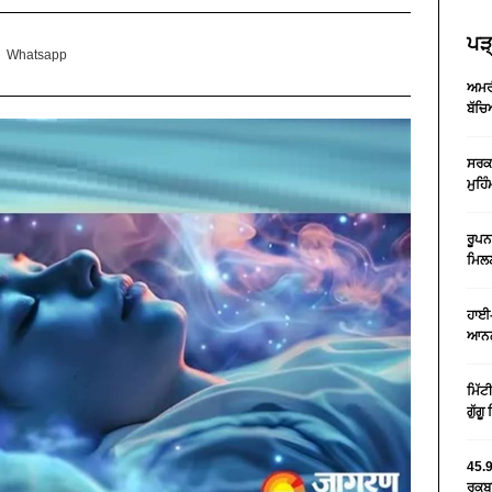
ਪੜ੍
Whatsapp
ਅਮਰੀ
ਬੱਚਿ
ਸਰਕਾ
ਮੁਹਿ
ਰੂਪਨ
ਮਿਲਣ
ਹਾਈ-
ਆਨਲ
ਮਿੱਟ
ਗੁੱਗ
45.9
ਰਕਬਾ