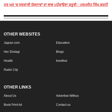
ਹਰ ਘਰ 'ਚ ਸਰਕਾਰੀ ਯੋਜਨਾਵਾਂ ਦਾ ਲਾਭ ਪਹੁੰਚਾਉਣਾ ਜ਼ਰੂਰੀ : ਪਰਮਜੀਤ ਸਿੰਘ ਗੜ੍ਹੀ
OTHER WEBSITES
Jagran.com
Education
Her Zindagi
Blogs
Health
Inextlive
Radio City
OTHER LINKS
About Us
Advertise Withus
Book Print Ad
Contact us