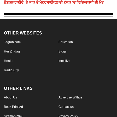
ਨੈਸ਼ਨਲ ਹਾਈਵੇ ’ਤੇ ਕਾਰ ਤੇ ਮੋਟਰਸਾਈਕਲ ਦੀ ਟੱਕਰ ’ਚ ਵਿਦਿਆਰਥੀ ਦੀ ਮੌਤ
OTHER WEBSITES
Jagran.com
Education
Her Zindagi
Blogs
Health
Inextlive
Radio City
OTHER LINKS
About Us
Advertise Withus
Book Print Ad
Contact us
Sitemap.html
Privacy Policy