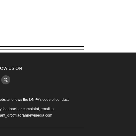
OW US ON
ebsite follows the DNPA’s code of conduct
y feedback or complaint, email to:
iant_gro@jagrannewmedia.com