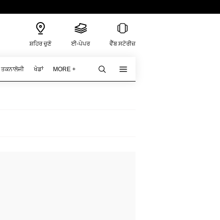
ਸ਼ਹਿਰ ਚੁਣੋ
ਈ-ਪੇਪਰ
ਵੈੱਬ ਸਟੋਰੀਜ਼
ਤਕਨਾਲੋਜੀ
ਖੇਡਾਂ
MORE +