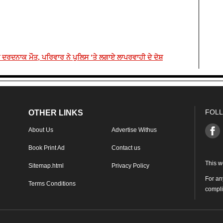
ਦਨਾਕ ਮੌਤ, ਪਰਿਵਾਰ ਨੇ ਪੁਲਿਸ ’ਤੇ ਲਗਾਏ ਲਾਪਰਵਾਹੀ ਦੇ ਦੋਸ਼
FOLL
OTHER LINKS
About Us
Advertise Withus
Book Print Ad
Contact us
This w
Sitemap.html
Privacy Policy
For an
Terms Conditions
compl