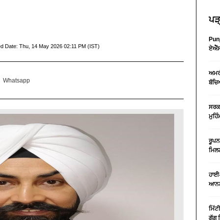
ਪੜ੍
Punj
d Date:
Thu, 14 May 2026 02:11 PM (IST)
ਏਐੱਸ
ਅਮਰੀ
Whatsapp
ਬੱਚਿ
ਸਰਕਾ
ਮੁਹਿ
ਰੂਪਨ
ਮਿਲਣ
ਹਾਈ-
ਆਨਲ
ਮਿੱਟ
ਗੁੱਗ