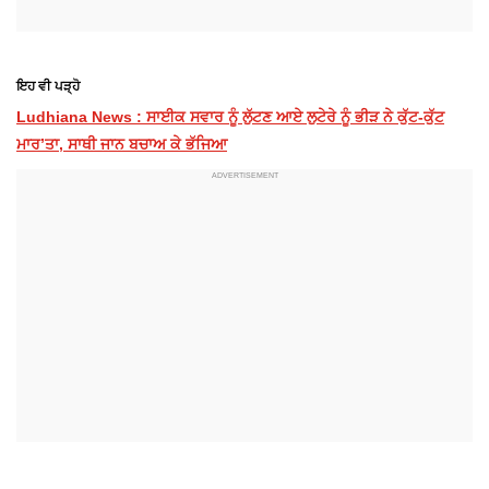
ਇਹ ਵੀ ਪੜ੍ਹੋ
Ludhiana News : ਸਾਈਕ ਸਵਾਰ ਨੂੰ ਲੁੱਟਣ ਆਏ ਲੁਟੇਰੇ ਨੂੰ ਭੀੜ ਨੇ ਕੁੱਟ-ਕੁੱਟ
ਮਾਰ’ਤਾ, ਸਾਥੀ ਜਾਨ ਬਚਾਅ ਕੇ ਭੱਜਿਆ