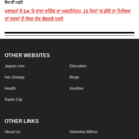
ਇਹ ਵੀ ਪੜ੍ਹੋ
ਮੁਲਾਜ਼ਮਾਂ ਦੇ DA 'ਤੇ ਰਾਜਾ ਵੜਿੰਗ ਦਾ ਅਲਟੀਮੇਟਮ, 15 ਦਿਨਾਂ 'ਚ ਡੀਏ ਨਾ ਮਿਲਿਆ
ਤਾਂ ਸੜਕਾਂ ਤੋਂ ਸੰਸਦ ਤੱਕ ਲੱਗਣਗੇ ਧਰਨੇ
OTHER WEBSITES
Jagran.com
Education
Her Zindagi
Blogs
Health
Inextlive
Radio City
OTHER LINKS
About Us
Advertise Withus