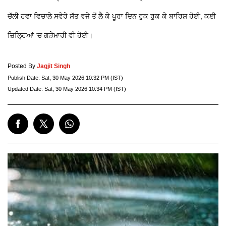
ਚੱਲੀ ਹਵਾ ਵਿਚਾਲੇ ਸਵੇਰੇ ਸੱਤ ਵਜੇ ਤੋਂ ਲੈ ਕੇ ਪੂਰਾ ਦਿਨ ਰੁਕ ਰੁਕ ਕੇ ਬਾਰਿਸ਼ ਹੋਈ, ਕਈ
ਜ਼ਿਲ੍ਹਿਆਂ ’ਚ ਗੜੇਮਾਰੀ ਵੀ ਹੋਈ।
Posted By
Jagjit Singh
Publish Date:
Sat, 30 May 2026 10:32 PM (IST)
Updated Date:
Sat, 30 May 2026 10:34 PM (IST)