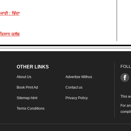
ਜਾਰੀ : ਭਿੰਦਾ
 ਕਿਸਾਨ ਕਲੱਬ
FOLL
OTHER LINKS
About Us
Advertise Withus
Book Print Ad
Contact us
This w
Sitemap.html
Privacy Policy
For an
Terms Conditions
compl