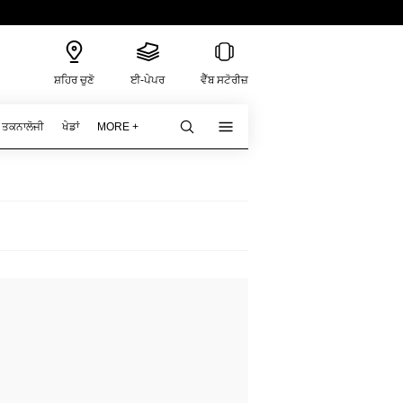
ਸ਼ਹਿਰ ਚੁਣੋ
ਈ-ਪੇਪਰ
ਵੈੱਬ ਸਟੋਰੀਜ਼
ਤਕਨਾਲੋਜੀ
ਖੇਡਾਂ
MORE +