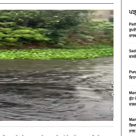
ਪੜ੍
Path
ਰੁਪਏ
ਕਾਰਵ
Sad 
ਵਸਦੇ
Pun
ਵਿਧਾ
Mans
ਕੁੱਟ
ਦਰਜ
Mans
ਬਿਆਨ
ਨਾਲ 