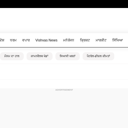
ਦੇਸ਼
ਧਰਮ
ਵਪਾਰ
Vishvas News
ਮਨੋਰੰਜਨ
ਕ੍ਰਿਕਟ
ਮਾਰਕੀਟ
ਸਿੱਖਿਆ
ਮੌਸਮ ਦਾ ਹਾਲ
ਕਾਮਨਵੈਲਥ ਖੇਡਾਂ
ਸਿਆਸੀ ਖਬਰਾਂ
ਪੈਟਰੋਲ-ਡੀਜ਼ਲ ਕੀਮਤਾਂ