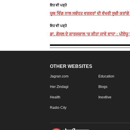
ਇਹ ਵੀ ਪੜ੍ਹੋ
ਯੂਥ ਵਿੰਗ ਨਾਲ ਸਬੰਧਤ ਵਰਕਰਾਂ ਦੀ ਵੱਖਰੀ ਸੂਚੀ ਕਰਾਂਗੇ 
ਇਹ ਵੀ ਪੜ੍ਹੋ
ਡਾ. ਗੋਸਲ ਦੇ ਕਾਰਜਕਾਲ ’ਚ ਕੀਤਾ ਜਾਵੇ ਵਾਧਾ : ਪੀਏਯੂ
OTHER WEBSITES
Jagran.com
Education
Her Zindagi
Blogs
Health
Inextlive
Radio City