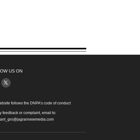
OW US ON
ebsite follows the DNPA’s code of conduct
y feedback or complaint, email to:
iant_gro@jagrannewmedia.com