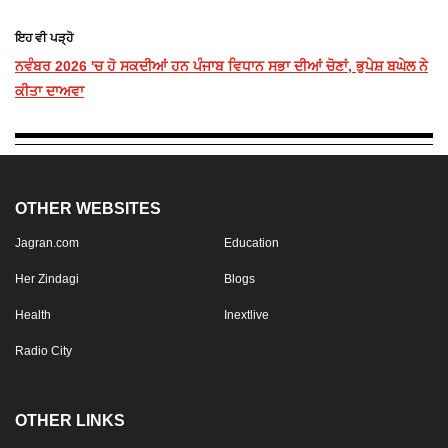
ਇਹ ਵੀ ਪੜ੍ਹੋ
ਨਵੰਬਰ 2026 'ਚ ਹੋ ਸਕਦੀਆਂ ਹਨ ਪੰਜਾਬ ਵਿਧਾਨ ਸਭਾ ਦੀਆਂ ਚੋਣਾਂ, ਭੁਪੇਸ਼ ਬਘੇਲ ਨੇ
ਕੀਤਾ ਦਾਅਵਾ
OTHER WEBSITES
Jagran.com
Education
Her Zindagi
Blogs
Health
Inextlive
Radio City
OTHER LINKS