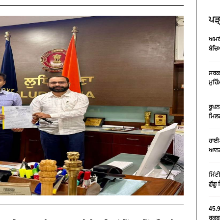
ਪੜ੍
ਅਮਰੀ
ਬੱਚਿ
ਸਰਕਾ
ਮੁਹਿ
ਰੂਪਨ
ਮਿਲਣ
ਹਾਈ-
ਆਨਲ
ਮਿੱਟ
ਗੁੱਗ
45.9
ਰਕਬਾ