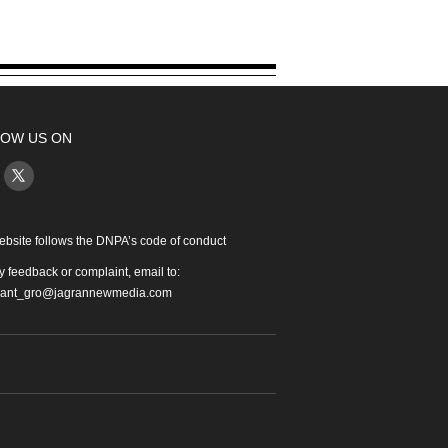
OW US ON
ebsite follows the DNPA’s code of conduct
y feedback or complaint, email to:
iant_gro@jagrannewmedia.com