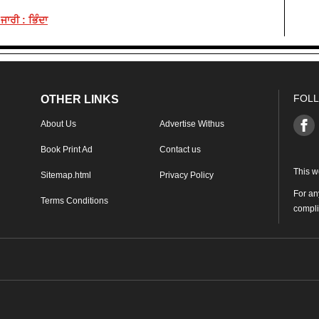
ਜਾਰੀ : ਭਿੰਦਾ
FOLL
OTHER LINKS
About Us
Advertise Withus
Book Print Ad
Contact us
This w
Sitemap.html
Privacy Policy
For an
Terms Conditions
compl