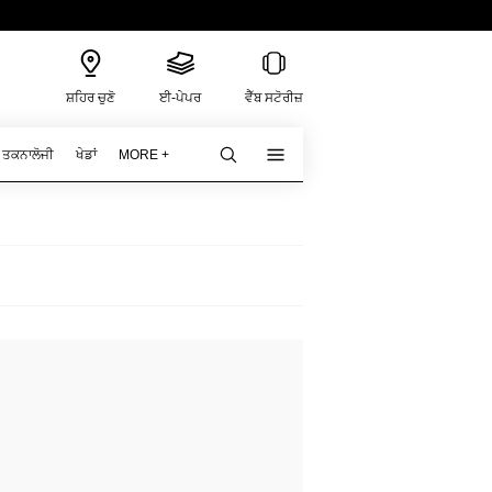
ਸ਼ਹਿਰ ਚੁਣੋ
ਈ-ਪੇਪਰ
ਵੈੱਬ ਸਟੋਰੀਜ਼
ਤਕਨਾਲੋਜੀ
ਖੇਡਾਂ
MORE +