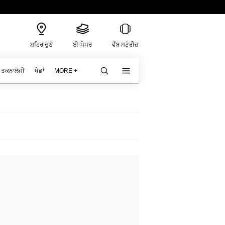
ਸ਼ਹਿਰ ਚੁਣੋ
ਈ-ਪੇਪਰ
ਵੈੱਬ ਸਟੋਰੀਜ਼
ਤਕਨਾਲੋਜੀ
ਖੇਡਾਂ
MORE +