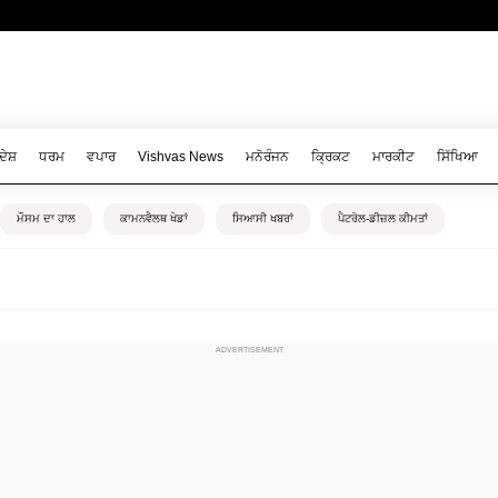
ਦੇਸ਼
ਧਰਮ
ਵਪਾਰ
Vishvas News
ਮਨੋਰੰਜਨ
ਕ੍ਰਿਕਟ
ਮਾਰਕੀਟ
ਸਿੱਖਿਆ
ਮੌਸਮ ਦਾ ਹਾਲ
ਕਾਮਨਵੈਲਥ ਖੇਡਾਂ
ਸਿਆਸੀ ਖਬਰਾਂ
ਪੈਟਰੋਲ-ਡੀਜ਼ਲ ਕੀਮਤਾਂ