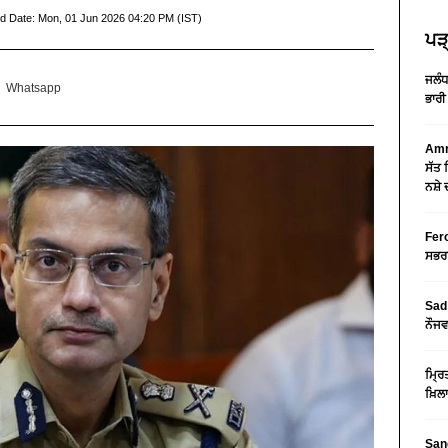
d Date:
Mon, 01 Jun 2026 04:20 PM (IST)
ਪੜ੍
ਜਲੰਧ
Whatsapp
ਭਾਰੀ
Amri
ਸੱਤ 
ਨਸ਼ੇ 
Fero
ਸਭਰਾ
Sad 
ਨੌਜਵ
ਮ੍ਰਿ
ਖ਼ਿਲ
Sang