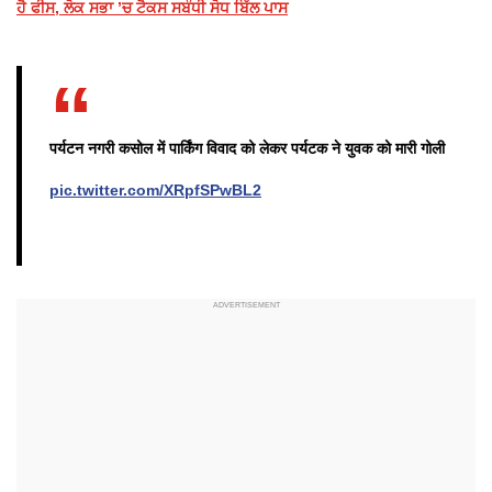
ਹੈ ਫੀਸ, ਲੋਕ ਸਭਾ ’ਚ ਟੈਕਸ ਸਬੰਧੀ ਸੋਧ ਬਿੱਲ ਪਾਸ
पर्यटन नगरी कसोल में पार्किंग विवाद को लेकर पर्यटक ने युवक को मारी गोली
pic.twitter.com/XRpfSPwBL2