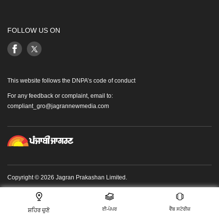
FOLLOW US ON
This website follows the DNPA’s code of conduct
For any feedback or complaint, email to:
compliant_gro@jagrannewmedia.com
Copyright © 2026 Jagran Prakashan Limited.
ਈ-ਪੇਪਰ
ਵੈੱਬ ਸਟੋਰੀਜ਼
ਸ਼ਹਿਰ ਚੁਣੋ