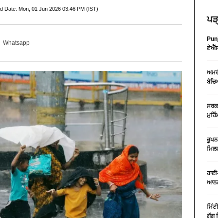
d Date:
Mon, 01 Jun 2026 03:46 PM (IST)
ਪੜ੍
Punj
Whatsapp
ਏਐੱਸ
ਅਮਰੀ
ਬੱਚਿ
ਸਰਕਾ
ਮੁਹਿ
ਰੂਪਨ
ਮਿਲਣ
ਹਾਈ-
ਆਨਲ
ਮਿੱਟ
ਗੁੱਗ