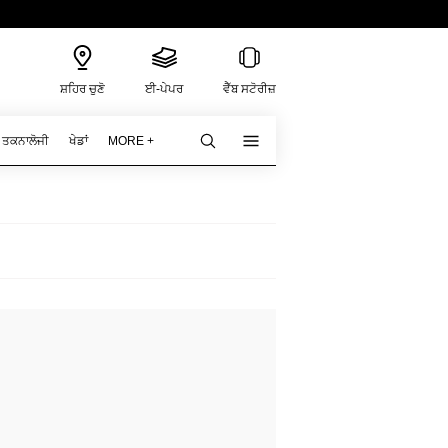
ਸ਼ਹਿਰ ਚੁਣੋ
ਈ-ਪੇਪਰ
ਵੈੱਬ ਸਟੋਰੀਜ਼
ਤਕਨਾਲੋਜੀ
ਖੇਡਾਂ
MORE +