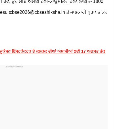
ਦੀ ਹੋਵੇ, ਉਹ ਸੀਬੀਐਸਈ ਟੈਲੀ-ਕਾਉਂਸਲਿੰਗ ਹੈਲਪਲਾਈਨ- 1800
 resultcbse2026@cbseshiksha.in ਤੋਂ ਜਾਣਕਾਰੀ ਪ੍ਰਾਪਤ ਕਰ
ੌਕਾ, ਐਜੂਕੇਸ਼ਨ ਇੰਸਟਰੱਕਟਰ ਤੇ ਕਲਰਕ ਦੀਆਂ ਅਸਾਮੀਆਂ ਲਈ 17 ਅਗਸਤ ਤੱਕ