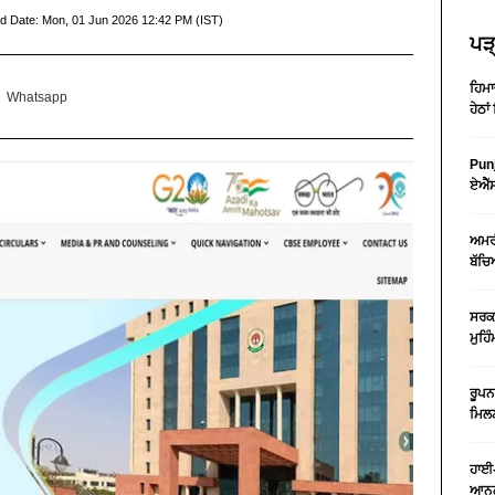
d Date:
Mon, 01 Jun 2026 12:42 PM (IST)
ਪੜ੍
ਹਿਮਾ
Whatsapp
ਹੇਠਾਂ
Punj
ਏਐੱਸ
ਅਮਰੀ
ਬੱਚਿ
ਸਰਕਾ
ਮੁਹਿ
ਰੂਪਨ
ਮਿਲਣ
ਹਾਈ-
ਆਨਲ