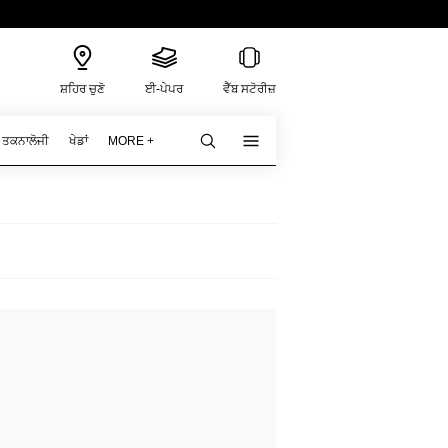
ਸ਼ਹਿਰ ਚੁਣੋ
ਈ-ਪੇਪਰ
ਵੈੱਬ ਸਟੋਰੀਜ਼
ਤਕਨਾਲੋਜੀ
ਖੇਡਾਂ
MORE +