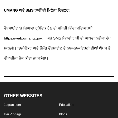
UMANG ਅਤੇ SMS ਰਾਹੀਂ ਵੀ ਮਿਲੇਗਾ ਰਿਜ਼ਲਟ:
ਵੈੱਬਸਾਈਟ 'ਤੇ ਜ਼ਿਆਦਾ ਟ੍ਰੈਫਿਕ ਹੋਣ ਦੀ ਸਥਿਤੀ ਵਿੱਚ ਵਿਦਿਆਰਥੀ
https://web.umang.gov.in ਅਤੇ SMS ਸੇਵਾਵਾਂ ਰਾਹੀਂ ਵੀ ਆਪਣਾ ਨਤੀਜਾ ਦੇਖ
ਸਕਣਗੇ। ਡਿਜੀਲੌਕਰ ਅਤੇ ਉਮੰਗ ਵੈੱਬਸਾਈਟ ਦੇ ਨਾਲ-ਨਾਲ ਇਹਨਾਂ ਦੀਆਂ ਐਪਸ ਤੋਂ
ਵੀ ਨਤੀਜਾ ਚੈੱਕ ਕੀਤਾ ਜਾ ਸਕੇਗਾ।
OTHER WEBSITES
Jagran.com
Education
Her Zindagi
Blogs