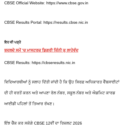
CBSE Official Website: https://www.cbse.gov.in
CBSE Results Portal: https://results.cbse.nic.in
ਇਹ ਵੀ ਪੜ੍ਹੋ
ਬਦਲਦੇ ਸਮੇਂ ’ਚ ਮਾਸਟਰਜ਼ ਡਿਗਰੀ ਕਿੰਨੀ ਕੁ ਲਾਹੇਵੰਦ
CBSE Results: https://cbseresults.nic.in
ਵਿਦਿਆਰਥੀਆਂ ਨੂੰ ਸਲਾਹ ਦਿੱਤੀ ਜਾਂਦੀ ਹੈ ਕਿ ਉਹ ਸਿਰਫ਼ ਅਧਿਕਾਰਤ ਵੈੱਬਸਾਈਟਾਂ
ਦੀ ਹੀ ਵਰਤੋਂ ਕਰਨ ਅਤੇ ਆਪਣਾ ਰੋਲ ਨੰਬਰ, ਸਕੂਲ ਨੰਬਰ ਅਤੇ ਐਡਮਿਟ ਕਾਰਡ
ਆਈਡੀ ਪਹਿਲਾਂ ਤੋਂ ਤਿਆਰ ਰੱਖਣ।
ਇੰਝ ਚੈੱਕ ਕਰ ਸਕੋਗੇ CBSE 12ਵੀਂ ਦਾ ਰਿਜ਼ਲਟ 2026