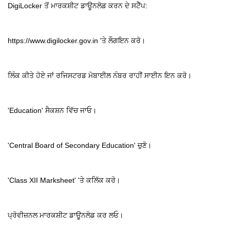
DigiLocker ਤੋਂ ਮਾਰਕਸ਼ੀਟ ਡਾਊਨਲੋਡ ਕਰਨ ਦੇ ਸਟੈੱਪ:
https://www.digilocker.gov.in 'ਤੇ ਲੌਗਇਨ ਕਰੋ।
ਲਿੰਕ ਕੀਤੇ ਹੋਏ ਜਾਂ ਰਜਿਸਟਰਡ ਮੋਬਾਈਲ ਨੰਬਰ ਰਾਹੀਂ ਸਾਈਨ ਇਨ ਕਰੋ।
'Education' ਸੈਕਸ਼ਨ ਵਿੱਚ ਜਾਓ।
'Central Board of Secondary Education' ਚੁਣੋ।
'Class XII Marksheet' 'ਤੇ ਕਲਿੱਕ ਕਰੋ।
ਪ੍ਰੋਵੀਜ਼ਨਲ ਮਾਰਕਸ਼ੀਟ ਡਾਊਨਲੋਡ ਕਰ ਲਓ।