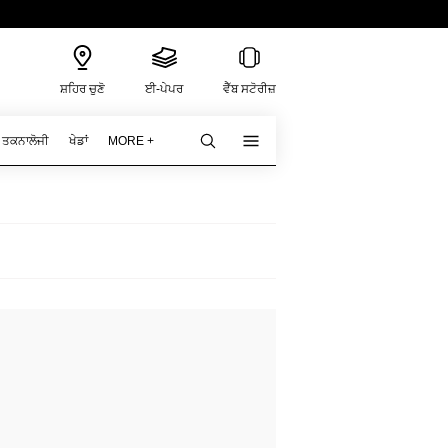
ਸ਼ਹਿਰ ਚੁਣੋ
ਈ-ਪੇਪਰ
ਵੈੱਬ ਸਟੋਰੀਜ਼
ਤਕਨਾਲੋਜੀ
ਖੇਡਾਂ
MORE +