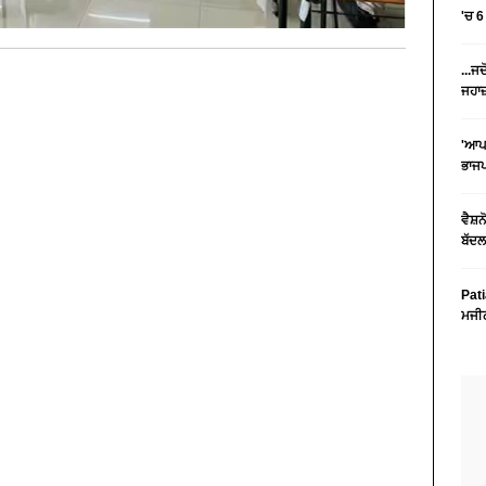
'ਚ 
...ਜ
ਜਹਾਜ਼
'ਆਪਣ
ਭਾਜ
ਵੈਸ਼ਨ
ਬੱਦਲ
Pati
ਮਜੀਠ