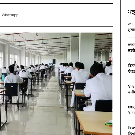
ਪੜ੍
Whatsapp
ਰਾਤ 
ਮੁਲਜ
ਭਾਰਤ
ਕਰਕੇ
ਬਿਨਾ
ਏਕੜ 
Vi v
ਵਧੀਆ
ਬਾਬਰ
'ਚ 
ਵਿਧਾ
ਲਿਆ 