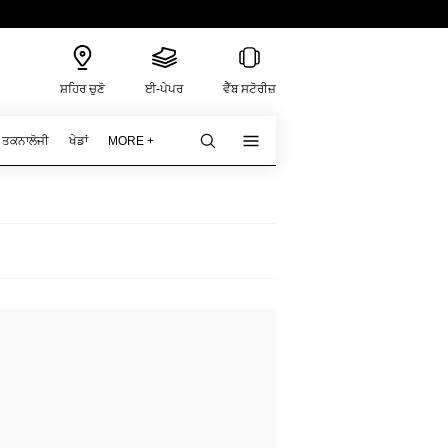
ਸ਼ਹਿਰ ਚੁਣੋ
ਈ-ਪੇਪਰ
ਵੈੱਬ ਸਟੋਰੀਜ਼
ਤਕਨਾਲੋਜੀ
ਖੇਡਾਂ
MORE +