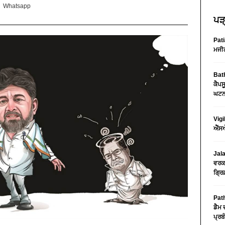
Whatsapp
ਪੜ੍
Pati
ਮਜੀਠ
Bath
ਕੈਪਸ
ਘਟਨਾ
Vigi
ਐੱਸਐ
Jala
ਵਰਕਸ
ਗ੍ਰਿ
Path
ਡੈਮ 
ਪ੍ਰਬੰ