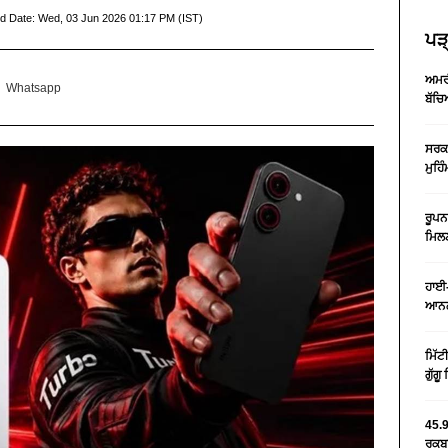
d Date:
Wed, 03 Jun 2026 01:17 PM (IST)
ਪੜ੍
ਅਮਰੀ
Whatsapp
ਬੱਚਿ
ਸਰਕਾ
ਮੁਹਿ
ਰੂਪਨ
ਮਿਲਣ
ਹਾਈ-
ਆਨਲ
ਮਿੱਟ
ਗੁੱਗ
45.9
ਰਕਬਾ