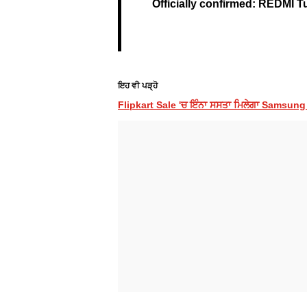
Officially confirmed: REDMI T
ਇਹ ਵੀ ਪੜ੍ਹੋ
Flipkart Sale 'ਚ ਇੰਨਾ ਸਸਤਾ ਮਿਲੇਗਾ Samsung G