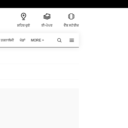
ਸ਼ਹਿਰ ਚੁਣੋ
ਈ-ਪੇਪਰ
ਵੈੱਬ ਸਟੋਰੀਜ਼
ਤਕਨਾਲੋਜੀ
ਖੇਡਾਂ
MORE +