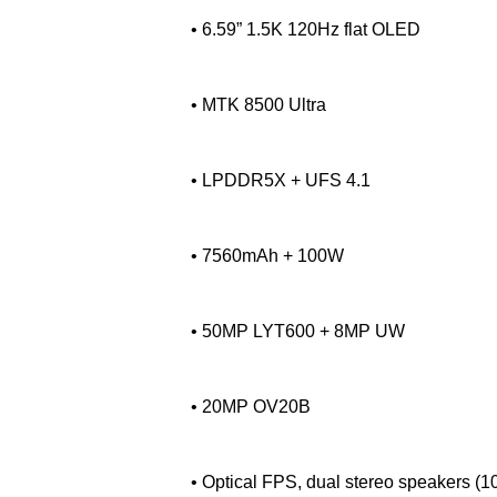
• 6.59” 1.5K 120Hz flat OLED
• MTK 8500 Ultra
• LPDDR5X + UFS 4.1
• 7560mAh + 100W
• 50MP LYT600 + 8MP UW
• 20MP OV20B
• Optical FPS, dual stereo speakers (