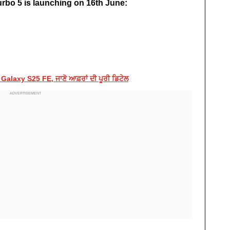
urbo 5 is launching on 16th June:
alaxy S25 FE, ਜਾਣੋ ਆਫ਼ਰਾਂ ਦੀ ਪੂਰੀ ਡਿਟੇਲ