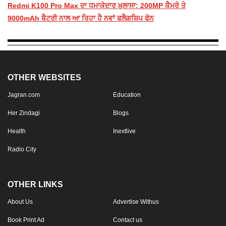
Redmi K100 Pro Max ਦਾ ਧਮਾਕੇਦਾਰ ਖ਼ੁਲਾਸਾ: 200MP ਕੈਮਰੇ ਤੇ
9000mAh ਬੈਟਰੀ ਨਾਲ ਆ ਰਿਹਾ ਹੈ ਨਵਾਂ ਫਲੈਗਸ਼ਿਪ ਫੋਨ
OTHER WEBSITES
Jagran.com
Education
Her Zindagi
Blogs
Health
Inextlive
Radio City
OTHER LINKS
About Us
Advertise Withus
Book Print Ad
Contact us