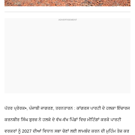
ਪੱਤਰ ਪ੍ਰੇਰਕ•, ਪੰਜਾਬੀ ਜਾਗਰਣ, ਤਰਨਤਾਰਨ : ਕਾਂਗਰਸ ਪਾਰਟੀ ਦੇ ਹਲਕਾ ਇੰਚਾਰਜ
ਕਰਨਬੀਰ ਸਿੰਘ ਬੁਰਜ਼ ਨੇ ਹਲਕੇ ਦੇ ਵੱਖ-ਵੱਖ ਪਿੰਡਾਂ ਵਿਚ ਮੀਟਿੰਗਾਂ ਕਰਕੇ ਪਾਰਟੀ
ਵਰਕਰਾਂ ਨੂੰ 2027 ਦੀਆਂ ਵਿਧਾਨ ਸਭਾ ਚੋਣਾਂ ਲਈ ਲਾਮਬੰਦ ਕਰਨ ਦੀ ਮੁਹਿੰਮ ਤੇਜ਼ ਕਰ