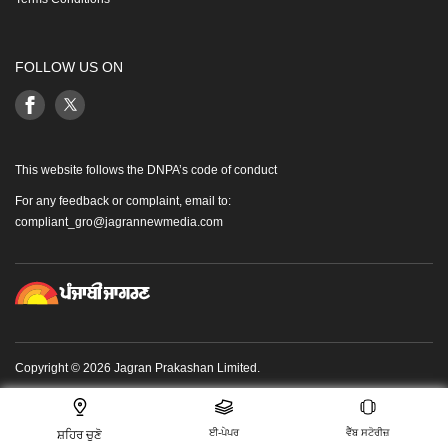
FOLLOW US ON
This website follows the DNPA’s code of conduct
For any feedback or complaint, email to:
compliant_gro@jagrannewmedia.com
Copyright © 2026 Jagran Prakashan Limited.
ਈ-ਪੇਪਰ
ਵੈੱਬ ਸਟੋਰੀਜ਼
ਸ਼ਹਿਰ ਚੁਣੋ