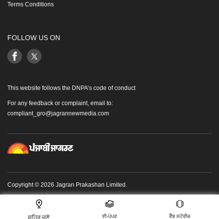
Terms Conditions
FOLLOW US ON
This website follows the DNPA’s code of conduct
For any feedback or complaint, email to:
compliant_gro@jagrannewmedia.com
Copyright © 2026 Jagran Prakashan Limited.
ਈ-ਪੇਪਰ
ਵੈੱਬ ਸਟੋਰੀਜ਼
ਸ਼ਹਿਰ ਚੁਣੋ