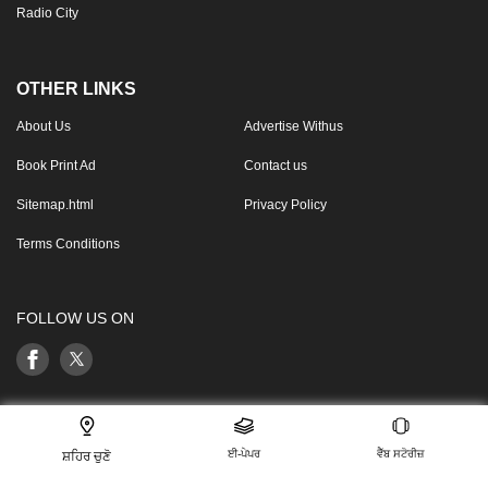
Radio City
OTHER LINKS
About Us
Advertise Withus
Book Print Ad
Contact us
Sitemap.html
Privacy Policy
Terms Conditions
FOLLOW US ON
This website follows the DNPA’s code of conduct
ਈ-ਪੇਪਰ
ਵੈੱਬ ਸਟੋਰੀਜ਼
ਸ਼ਹਿਰ ਚੁਣੋ
For any feedback or complaint, email to:
compliant_gro@jagrannewmedia.com