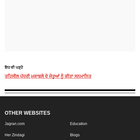
ਇਹ ਵੀ ਪੜ੍ਹੋ
ਤਹਿਸੀਲ ਪੱਧਰੀ ਮੁਕਾਬਲੇ ਦੇ ਜੇਤੂਆਂ ਨੂੰ ਕੀਤਾ ਸਨਮਾਨਿਤ
OTHER WEBSITES
Jagran.com
Education
Her Zindagi
Blogs