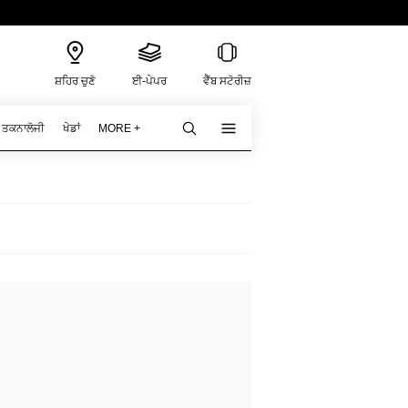
ਸ਼ਹਿਰ ਚੁਣੋ
ਈ-ਪੇਪਰ
ਵੈੱਬ ਸਟੋਰੀਜ਼
ਤਕਨਾਲੋਜੀ
ਖੇਡਾਂ
MORE +