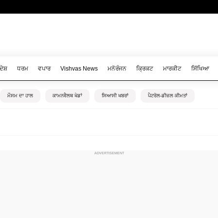
ਦੇਸ਼
ਧਰਮ
ਵਪਾਰ
Vishvas News
ਮਨੋਰੰਜਨ
ਕ੍ਰਿਕਟ
ਮਾਰਕੀਟ
ਸਿੱਖਿਆ
ਮੌਸਮ ਦਾ ਹਾਲ
ਕਾਮਨਵੈਲਥ ਖੇਡਾਂ
ਸਿਆਸੀ ਖਬਰਾਂ
ਪੈਟਰੋਲ-ਡੀਜ਼ਲ ਕੀਮਤਾਂ