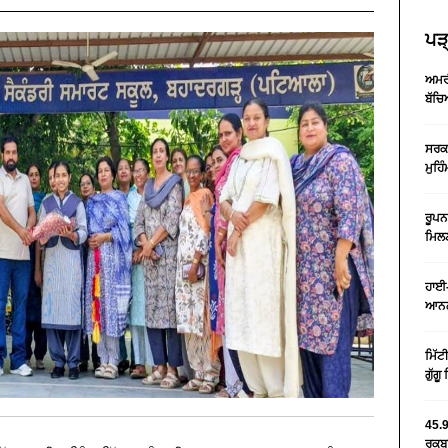
ਪੜ੍
ਅਮਰੀ
ਬੱਚਿ
ਸਰਕਾ
ਮੁਹਿ
ਰੂਪਨ
ਮਿਲਣ
ਹਾਈ-
ਆਨਲ
ਮਿੱਟ
ਗੁੱਗ
45.9
ਰਕਬਾ