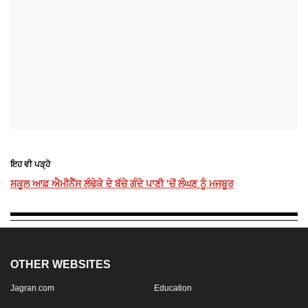
ਇਹ ਵੀ ਪੜ੍ਹੋ
ਸਕੂਲ ਆਫ਼ ਐਮੀਨੈਂਸ ਲੰਢੇਕੇ ਦੇ ਬੱਚੇ ਗੰਦੇ ਪਾਣੀ ’ਚੋਂ ਲੰਘਣ ਨੂੰ ਮਜਬੂਰ
OTHER WEBSITES
Jagran.com
Education