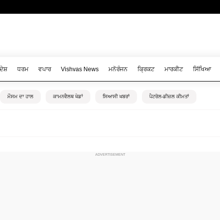
ਦੇਸ਼
ਧਰਮ
ਵਪਾਰ
Vishvas News
ਮਨੋਰੰਜਨ
ਕ੍ਰਿਕਟ
ਮਾਰਕੀਟ
ਸਿੱਖਿਆ
ਮੌਸਮ ਦਾ ਹਾਲ
ਕਾਮਨਵੈਲਥ ਖੇਡਾਂ
ਸਿਆਸੀ ਖਬਰਾਂ
ਪੈਟਰੋਲ-ਡੀਜ਼ਲ ਕੀਮਤਾਂ