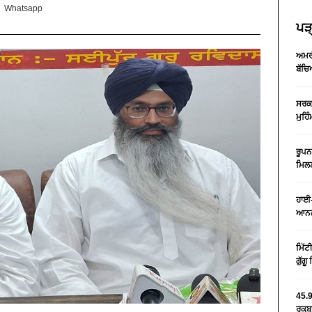
Whatsapp
ਪੜ੍
ਅਮਰੀ
ਬੱਚਿ
ਸਰਕਾ
ਮੁਹਿ
ਰੂਪਨ
ਮਿਲਣ
ਹਾਈ-
ਆਨਲ
ਮਿੱਟ
ਗੁੱਗ
45.9
ਰਕਬਾ