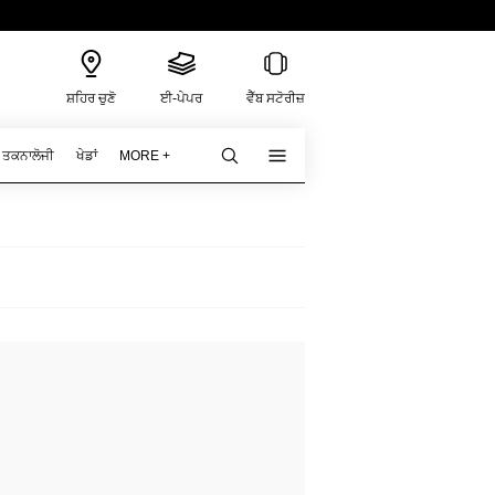
ਸ਼ਹਿਰ ਚੁਣੋ
ਈ-ਪੇਪਰ
ਵੈੱਬ ਸਟੋਰੀਜ਼
ਤਕਨਾਲੋਜੀ
ਖੇਡਾਂ
MORE +