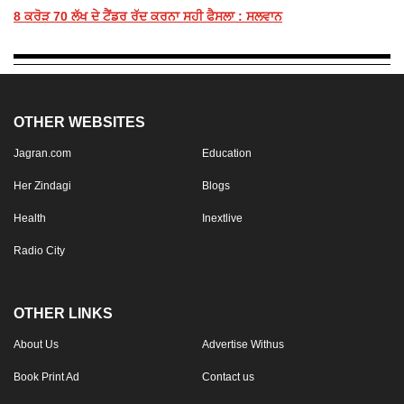
8 ਕਰੋੜ 70 ਲੱਖ ਦੇ ਟੈਂਡਰ ਰੱਦ ਕਰਨਾ ਸਹੀ ਫੈਸਲਾ : ਸਲਵਾਨ
OTHER WEBSITES
Jagran.com
Education
Her Zindagi
Blogs
Health
Inextlive
Radio City
OTHER LINKS
About Us
Advertise Withus
Book Print Ad
Contact us