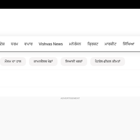
ਦੇਸ਼
ਧਰਮ
ਵਪਾਰ
Vishvas News
ਮਨੋਰੰਜਨ
ਕ੍ਰਿਕਟ
ਮਾਰਕੀਟ
ਸਿੱਖਿਆ
ਮੌਸਮ ਦਾ ਹਾਲ
ਕਾਮਨਵੈਲਥ ਖੇਡਾਂ
ਸਿਆਸੀ ਖਬਰਾਂ
ਪੈਟਰੋਲ-ਡੀਜ਼ਲ ਕੀਮਤਾਂ