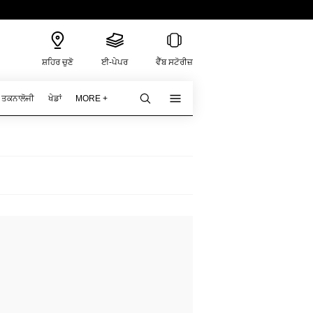
ਸ਼ਹਿਰ ਚੁਣੋ
ਈ-ਪੇਪਰ
ਵੈੱਬ ਸਟੋਰੀਜ਼
ਤਕਨਾਲੋਜੀ
ਖੇਡਾਂ
MORE +