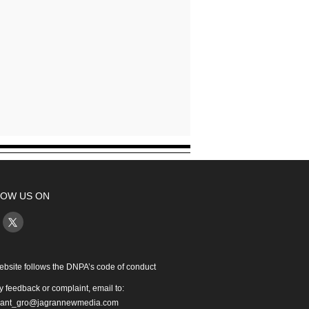
OW US ON
ebsite follows the DNPA’s code of conduct
y feedback or complaint, email to:
iant_gro@jagrannewmedia.com