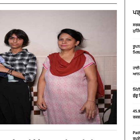
ਪੜ੍
ਸਰਕਾ
ਮੁਹਿ
ਰੂਪਨ
ਮਿਲਣ
ਹਾਈ-
ਆਨਲ
ਮਿੱਟ
ਗੁੱਗ
45.9
ਰਕਬਾ
Path
ਰੁਪਏ