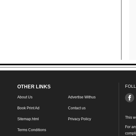
FOLL
OTHER LINKS
About Us
Advertise Withus
Book Print Ad
Contact us
This w
Sitemap.html
Privacy Policy
For an
Terms Conditions
compl