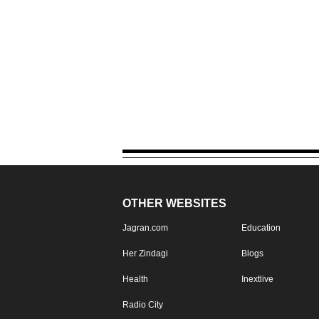
OTHER WEBSITES
Jagran.com
Education
Her Zindagi
Blogs
Health
Inextlive
Radio City