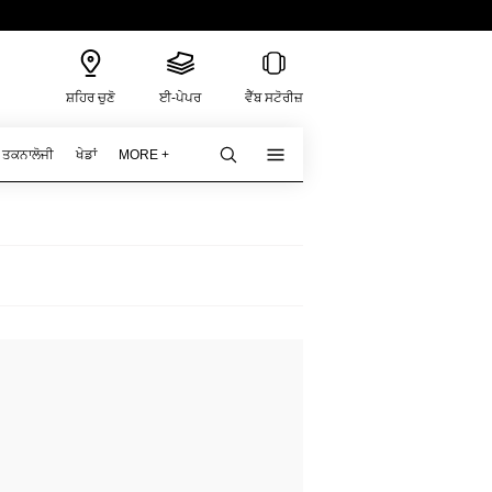
ਸ਼ਹਿਰ ਚੁਣੋ
ਈ-ਪੇਪਰ
ਵੈੱਬ ਸਟੋਰੀਜ਼
ਤਕਨਾਲੋਜੀ
ਖੇਡਾਂ
MORE +