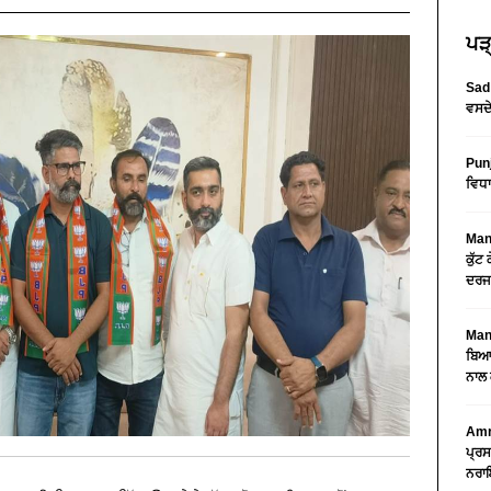
ਪੜ੍
Sad 
ਵਸਦੇ
Pun
ਵਿਧਾ
Mans
ਕੁੱਟ
ਦਰਜ
Mans
ਬਿਆਨ
ਨਾਲ 
Amri
ਪ੍ਰਸ
ਨਰਾਇ