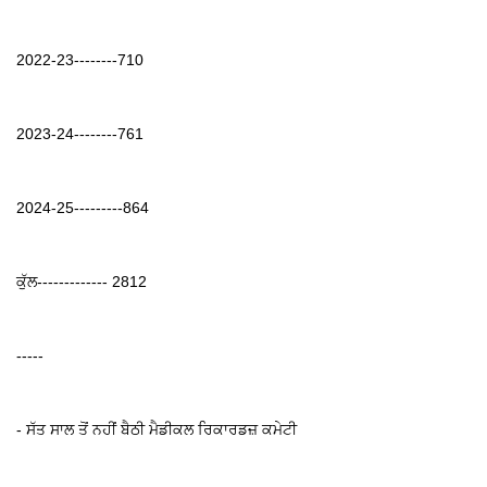
2022-23--------710
2023-24--------761
2024-25---------864
ਕੁੱਲ------------- 2812
-----
- ਸੱਤ ਸਾਲ ਤੋਂ ਨਹੀਂ ਬੈਠੀ ਮੈਡੀਕਲ ਰਿਕਾਰਡਜ਼ ਕਮੇਟੀ