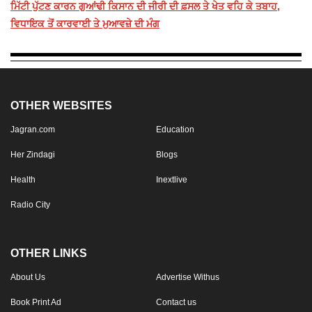
ਮਿੱਟੀ ਪੁੱਟਣ ਕਾਰਨ ਗੁਆਂਢੀ ਕਿਸਾਨ ਦੀ ਜੀਰੀ ਦੀ ਫ਼ਸਲ ਤੇ ਖੇਤ ਵਹਿ ਕੇ ਤਬਾਹ,
ਵਿਧਾਇਕ ਤੋਂ ਕਾਰਵਾਈ ਤੇ ਮੁਆਵਜ਼ੇ ਦੀ ਮੰਗ
OTHER WEBSITES
Jagran.com
Education
Her Zindagi
Blogs
Health
Inextlive
Radio City
OTHER LINKS
About Us
Advertise Withus
Book Print Ad
Contact us