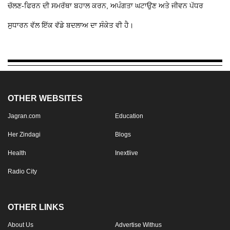
ਚੱਲਣ-ਫਿਰਨ ਦੀ ਸਮਰੱਥਾ ਬਹਾਲ ਕਰਨ, ਅਪੰਗਤਾ ਘਟਾਉਣ ਅਤੇ ਜੀਵਨ ਪੱਧਰ
ਸੁਧਾਰਨ ਵੱਲ ਇੱਕ ਵੱਡੇ ਬਦਲਾਅ ਦਾ ਸੰਕੇਤ ਵੀ ਹੈ।
OTHER WEBSITES
Jagran.com
Education
Her Zindagi
Blogs
Health
Inextlive
Radio City
OTHER LINKS
About Us
Advertise Withus