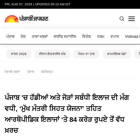
FRI, AUG 07, 2026 | UPDATED 06:10 AM IST
ਪੰਜਾਬ
ਦੇਸ਼
ਤਾਜ਼ਾ ਖ਼ਬਰਾਂ
ਲਾਈਫ ਸਟਾਈਲ
ਵਿਦੇਸ਼
ਧਰਮ
ਵਪਾਰ
Vishvas
ਸਾਵਣ 2026
ਈਰਾਨ-ਇਜ਼ਰਾਈਲ ਜੰਗ
ਮੌਸਮ ਦਾ ਹਾਲ
ਕਾਮਨਵੈਲਥ ਖੇਡਾਂ
ਪੰਜਾਬੀ ਖ਼ਬਰਾਂ
ਪੰਜਾਬ
ਚੰਡੀਗੜ੍ਹ
ਪੰਜਾਬ 'ਚ ਹੱਡੀਆਂ ਅਤੇ ਜੋੜਾਂ ਸਬੰਧੀ ਇਲਾਜ ਦੀ ਮੰਗ
ਵਧੀ, ‘ਮੁੱਖ ਮੰਤਰੀ ਸਿਹਤ ਯੋਜਨਾ’ ਤਹਿਤ
ਆਰਥੋਪੀਡਿਕ ਇਲਾਜਾਂ ‘ਤੇ 84 ਕਰੋੜ ਰੁਪਏ ਤੋਂ ਵੱਧ
ਖ਼ਰਚ