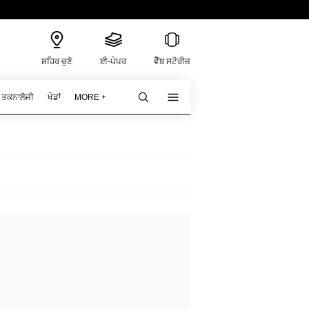
ਸ਼ਹਿਰ ਚੁਣੋ
ਈ-ਪੇਪਰ
ਵੈੱਬ ਸਟੋਰੀਜ਼
ਤਕਨਾਲੋਜੀ
ਖੇਡਾਂ
MORE +