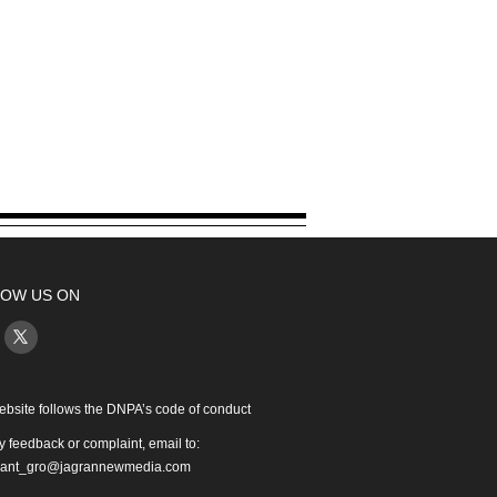
OW US ON
ebsite follows the DNPA’s code of conduct
y feedback or complaint, email to:
iant_gro@jagrannewmedia.com