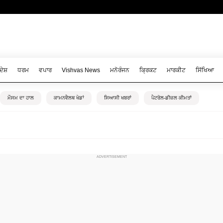
ਦੇਸ਼
ਧਰਮ
ਵਪਾਰ
Vishvas News
ਮਨੋਰੰਜਨ
ਕ੍ਰਿਕਟ
ਮਾਰਕੀਟ
ਸਿੱਖਿਆ
ਮੌਸਮ ਦਾ ਹਾਲ
ਕਾਮਨਵੈਲਥ ਖੇਡਾਂ
ਸਿਆਸੀ ਖਬਰਾਂ
ਪੈਟਰੋਲ-ਡੀਜ਼ਲ ਕੀਮਤਾਂ