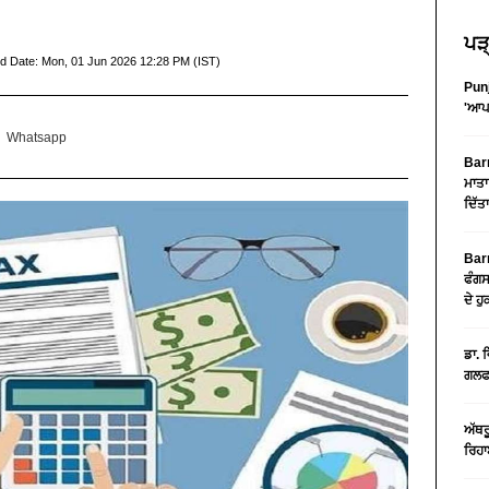
ਪੜ੍
d Date:
Mon, 01 Jun 2026 12:28 PM (IST)
Punj
'ਆਪ'
Whatsapp
Barn
ਮਾਤਾ
ਦਿੱਤ
Barn
ਫੰਗਸ
ਦੇ ਹ
ਡਾ. 
ਗਲਫ 
ਅੱਥਰ
ਰਿਹਾ