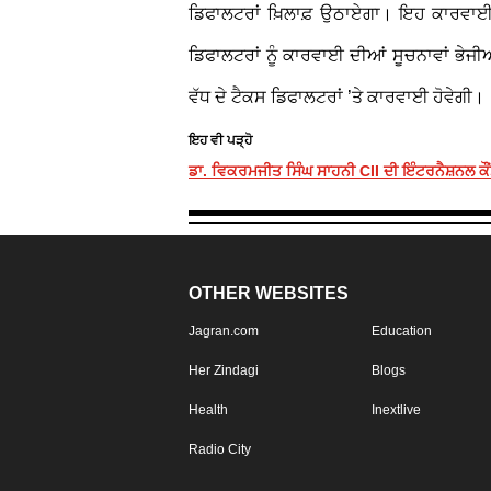
ਡਿਫਾਲਟਰਾਂ ਖ਼ਿਲਾਫ਼ ਉਠਾਏਗਾ। ਇਹ ਕਾਰਵਾਈ ਫੇ
ਡਿਫਾਲਟਰਾਂ ਨੂੰ ਕਾਰਵਾਈ ਦੀਆਂ ਸੂਚਨਾਵਾਂ ਭੇਜੀ
ਵੱਧ ਦੇ ਟੈਕਸ ਡਿਫਾਲਟਰਾਂ ’ਤੇ ਕਾਰਵਾਈ ਹੋਵੇਗੀ।
ਇਹ ਵੀ ਪੜ੍ਹੋ
ਡਾ. ਵਿਕਰਮਜੀਤ ਸਿੰਘ ਸਾਹਨੀ CII ਦੀ ਇੰਟਰਨੈਸ਼ਨਲ ਕ
OTHER WEBSITES
Jagran.com
Education
Her Zindagi
Blogs
Health
Inextlive
Radio City