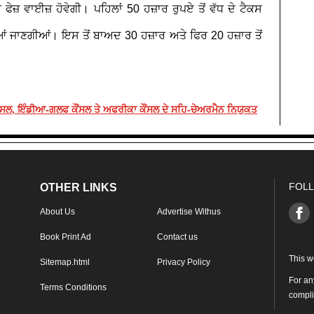
ਜ਼ ਵਾਈਜ਼ ਹੋਵੇਗੀ। ਪਹਿਲਾਂ 50 ਹਜ਼ਾਰ ਰੁਪਏ ਤੋਂ ਵੱਧ ਦੇ ਟੈਕਸ
ਆਂ ਜਾਣਗੀਆਂ। ਇਸ ਤੋਂ ਬਾਅਦ 30 ਹਜ਼ਾਰ ਅਤੇ ਫਿਰ 20 ਹਜ਼ਾਰ ਤੋਂ
ੌਂਸਲ, ਇੰਡੀਆ-ਗਲਫ ਕੌਂਸਲ ਤੇ ਅਫਰੀਕਾ ਕੌਂਸਲ ਦੇ ਸਹਿ-ਚੇਅਰਮੈਨ ਨਿਯੁਕਤ
FOLL
OTHER LINKS
About Us
Advertise Withus
Book Print Ad
Contact us
This w
Sitemap.html
Privacy Policy
For an
Terms Conditions
compl