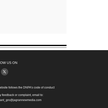
OW US ON
ebsite follows the DNPA’s code of conduct
y feedback or complaint, email to:
iant_gro@jagrannewmedia.com