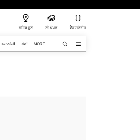
ਸ਼ਹਿਰ ਚੁਣੋ
ਈ-ਪੇਪਰ
ਵੈੱਬ ਸਟੋਰੀਜ਼
ਤਕਨਾਲੋਜੀ
ਖੇਡਾਂ
MORE +