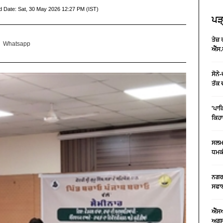
d Date:
Sat, 30 May 2026 12:27 PM (IST)
ਪੜ੍
ਤੇਜ਼
Whatsapp
ਐੱਸ.
ਸੋਨੇ
ਤੱਕ 
'ਪਾਕ
ਕਿਹਾ
ਸਲਮਾ
ਧਮਕੀ
ਨਗਰ 
ਸਫਾਈ
ਐੱਸ
ਅਗਸਤ