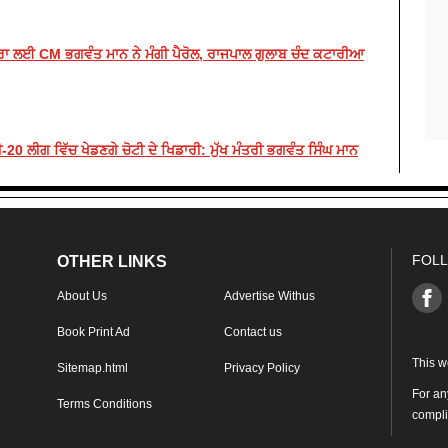
ਰਾ ਲਈ CM ਭਗਵੰਤ ਮਾਨ ਨੇ ਮੰਗੀ ਪੈਰੋਲ, ਰਾਜਪਾਲ ਗੁਲਾਬ ਚੰਦ ਕਟਾਰੀਆ
0 ਲੀਗ ਵਿੱਚ ਖੇਡਣਗੇ ਚੋਟੀ ਦੇ ਖਿਡਾਰੀ: ਮੁੱਖ ਮੰਤਰੀ ਭਗਵੰਤ ਸਿੰਘ ਮਾਨ
FOLL
OTHER LINKS
About Us
Advertise Withus
Book Print Ad
Contact us
This w
Sitemap.html
Privacy Policy
For an
Terms Conditions
compl