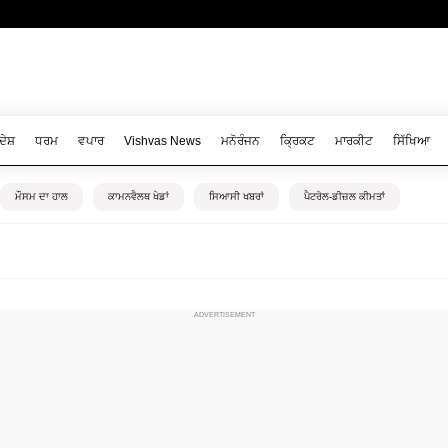
ਦੇਸ਼
ਧਰਮ
ਵਪਾਰ
Vishvas News
ਮਨੋਰੰਜਨ
ਕ੍ਰਿਕਟ
ਮਾਰਕੀਟ
ਸਿੱਖਿਆ
ਮੌਸਮ ਦਾ ਹਾਲ
ਕਾਮਨਵੈਲਥ ਖੇਡਾਂ
ਸਿਆਸੀ ਖਬਰਾਂ
ਪੈਟਰੋਲ-ਡੀਜ਼ਲ ਕੀਮਤਾਂ