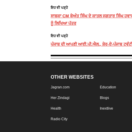
ਇਹ ਵੀ ਪੜ੍ਹੋ
ਸਾਬਕਾ CM ਬੇਅੰਤ ਸਿੰਘ ਦੇ ਕਾਤਲ ਜਗਤਾਰ ਸਿੰਘ ਹਵਾ
ਨੂੰ ਲਿਖਿਆ ਪੱਤਰ
ਇਹ ਵੀ ਪੜ੍ਹੋ
ਪੰਜਾਬ ਦੀ ਆਪਣੀ ਆਈ.ਪੀ.ਐਲ., ਸ਼ੇਰ-ਏ-ਪੰਜਾਬ ਟਵੰਟੀ-2
OTHER WEBSITES
Jagran.com
Education
Her Zindagi
Blogs
Health
Inextlive
Radio City