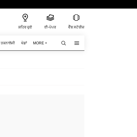
ਸ਼ਹਿਰ ਚੁਣੋ
ਈ-ਪੇਪਰ
ਵੈੱਬ ਸਟੋਰੀਜ਼
ਤਕਨਾਲੋਜੀ
ਖੇਡਾਂ
MORE +