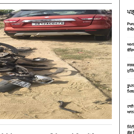
ਪੜ੍
Punj
ਏਐੱਸ
ਅਮਰੀ
ਬੱਚਿ
ਸਰਕਾ
ਮੁਹਿ
ਰੂਪਨ
ਮਿਲਣ
ਹਾਈ-
ਆਨਲ
ਮਿੱਟ
ਗੁੱਗ