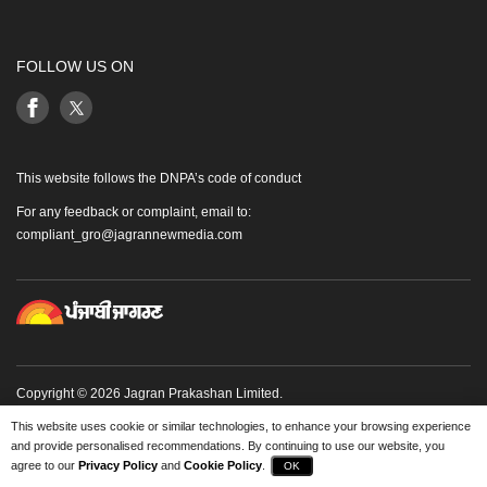
FOLLOW US ON
This website follows the DNPA’s code of conduct
For any feedback or complaint, email to:
compliant_gro@jagrannewmedia.com
Copyright © 2026 Jagran Prakashan Limited.
This website uses cookie or similar technologies, to enhance your browsing experience
and provide personalised recommendations. By continuing to use our website, you
ਈ-ਪੇਪਰ
ਵੈੱਬ ਸਟੋਰੀਜ਼
agree to our
ਸ਼ਹਿਰ ਚੁਣੋ
Privacy Policy
and
Cookie Policy
.
OK