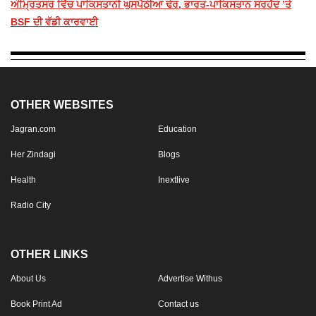
ਅੰਮ੍ਰਿਤਸਰ ਵਿੱਚ ਪਾਕਿਸਤਾਨੀ ਘੁਸਪੈਠੀਆ ਢੇਰ, ਭਾਰਤ-ਪਾਕਿਸਤਾਨ ਸਰਹੱਦ ’ਤੇ
BSF ਦੀ ਵੱਡੀ ਕਾਰਵਾਈ
OTHER WEBSITES
Jagran.com
Education
Her Zindagi
Blogs
Health
Inextlive
Radio City
OTHER LINKS
About Us
Advertise Withus
Book Print Ad
Contact us