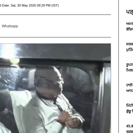
d Date:
Sat, 30 May 2026 09:29 PM (IST)
ਪੜ੍
ਅਮਰੀ
Whatsapp
ਬੱਚਿ
ਸਰਕਾ
ਮੁਹਿ
ਰੂਪਨ
ਮਿਲਣ
ਹਾਈ-
ਆਨਲ
ਮਿੱਟ
ਗੁੱਗ
45.9
ਰਕਬਾ