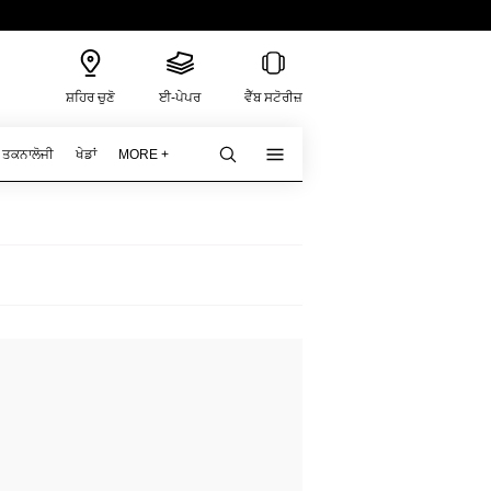
ਸ਼ਹਿਰ ਚੁਣੋ
ਈ-ਪੇਪਰ
ਵੈੱਬ ਸਟੋਰੀਜ਼
ਤਕਨਾਲੋਜੀ
ਖੇਡਾਂ
MORE +