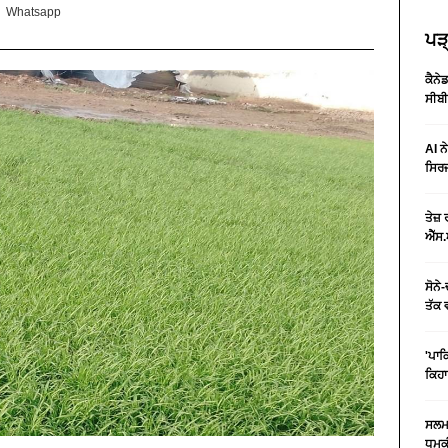
Whatsapp
ਪੜ੍
ਕੈਨੇ
ਸੀਬੀ
AI ਨ
ਸਿਰਜ
ਤੇਜ਼
ਐੱਸ.
ਸੋਨੇ
ਤੱਕ 
'ਪਾਕ
ਕਿਹਾ
ਸਲਮਾ
ਧਮਕੀ