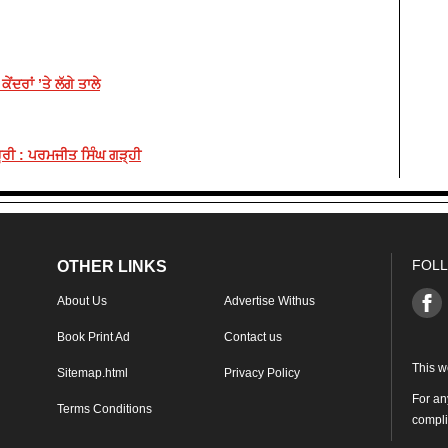
ਾਂ ’ਤੇ ਲੱਗੇ ਤਾਲੇ
ੂਰੀ : ਪਰਮਜੀਤ ਸਿੰਘ ਗੜ੍ਹੀ
FOLL
OTHER LINKS
About Us
Advertise Withus
Book Print Ad
Contact us
This w
Sitemap.html
Privacy Policy
For an
Terms Conditions
compl