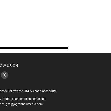
OW US ON
ebsite follows the DNPA’s code of conduct
y feedback or complaint, email to:
iant_gro@jagrannewmedia.com