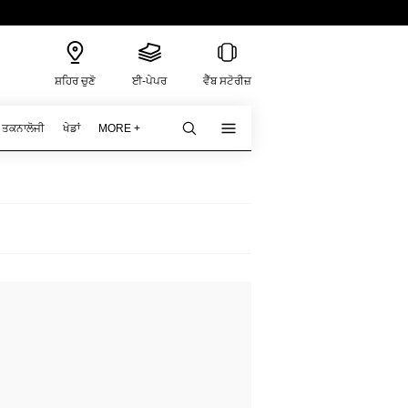
ਸ਼ਹਿਰ ਚੁਣੋ
ਈ-ਪੇਪਰ
ਵੈੱਬ ਸਟੋਰੀਜ਼
ਤਕਨਾਲੋਜੀ
ਖੇਡਾਂ
MORE +