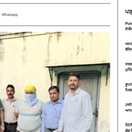
ਪੜ੍
Whatsapp
Punj
ਏਐੱਸ
ਅਮਰੀ
ਬੱਚਿ
ਸਰਕਾ
ਮੁਹਿ
ਰੂਪਨ
ਮਿਲਣ
ਹਾਈ-
ਆਨਲ
ਮਿੱਟ
ਗੁੱਗ