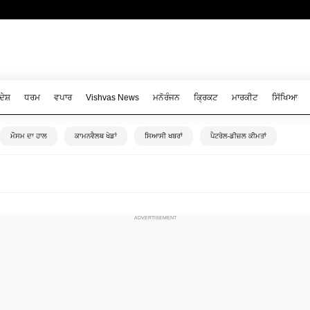
ਦੇਸ਼
ਧਰਮ
ਵਪਾਰ
Vishvas News
ਮਨੋਰੰਜਨ
ਕ੍ਰਿਕਟ
ਮਾਰਕੀਟ
ਸਿੱਖਿਆ
ਮੌਸਮ ਦਾ ਹਾਲ
ਕਾਮਨਵੈਲਥ ਖੇਡਾਂ
ਸਿਆਸੀ ਖਬਰਾਂ
ਪੈਟਰੋਲ-ਡੀਜ਼ਲ ਕੀਮਤਾਂ