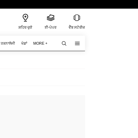
ਸ਼ਹਿਰ ਚੁਣੋ
ਈ-ਪੇਪਰ
ਵੈੱਬ ਸਟੋਰੀਜ਼
ਤਕਨਾਲੋਜੀ
ਖੇਡਾਂ
MORE +