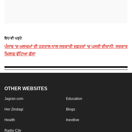
ਇਹ ਵੀ ਪੜ੍ਹੋ
ਪੰਜਾਬ 'ਚ ਮੁਲਾਜ਼ਮਾਂ ਦੀ ਹੜਤਾਲ ਨਾਲ ਸਰਕਾਰੀ ਦਫ਼ਤਰਾਂ 'ਚ ਪਸਰੀ ਵੀਰਾਨੀ, ਸਰਕਾਰ
ਖ਼ਿਲਾਫ਼ ਫੁੱਟਿਆ ਗੁੱਸਾ
OTHER WEBSITES
Jagran.com
Education
Her Zindagi
Blogs
Health
Inextlive
Radio City