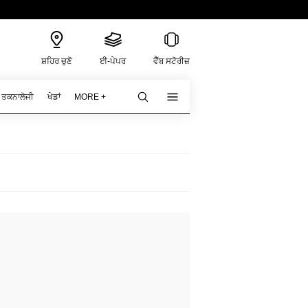
ਸ਼ਹਿਰ ਚੁਣੋ
ਈ-ਪੇਪਰ
ਵੈੱਬ ਸਟੋਰੀਜ਼
ਤਕਨਾਲੋਜੀ
ਖੇਡਾਂ
MORE +