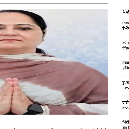
ਪੜ੍
Punj
ਏਐੱਸ
ਅਮਰੀ
ਬੱਚਿ
ਸਰਕਾ
ਮੁਹਿ
ਰੂਪਨ
ਮਿਲਣ
ਹਾਈ-
ਆਨਲ
ਮਿੱਟ
ਗੁੱਗ