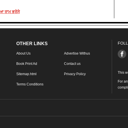
ਿਆ ਰਾਮ ਭਰੋਸੇ
FOLL
OTHER LINKS
About Us
Advertise Withus
Book Print Ad
Contact us
This w
Sitemap.html
Privacy Policy
For an
Terms Conditions
compl