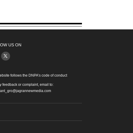
OW US ON
ebsite follows the DNPA’s code of conduct
y feedback or complaint, email to:
iant_gro@jagrannewmedia.com