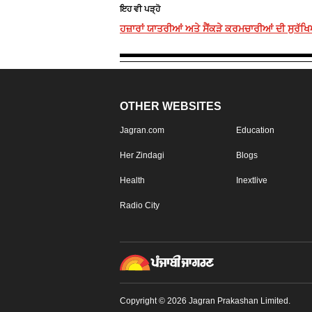
ਇਹ ਵੀ ਪੜ੍ਹੋ
ਹਜ਼ਾਰਾਂ ਯਾਤਰੀਆਂ ਅਤੇ ਸੈਂਕੜੇ ਕਰਮਚਾਰੀਆਂ ਦੀ ਸੁਰੱਖ
OTHER WEBSITES
Jagran.com
Education
Her Zindagi
Blogs
Health
Inextlive
Radio City
Copyright © 2026 Jagran Prakashan Limited.