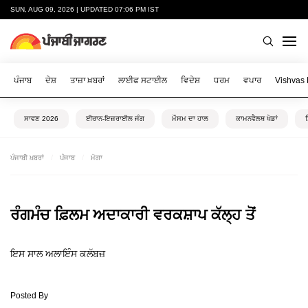
SUN, AUG 09, 2026 | UPDATED 07:06 PM IST
ਪੰਜਾਬ
ਦੇਸ਼
ਤਾਜ਼ਾ ਖ਼ਬਰਾਂ
ਲਾਈਫ ਸਟਾਈਲ
ਵਿਦੇਸ਼
ਧਰਮ
ਵਪਾਰ
Vishvas
ਸਾਵਣ 2026
ਈਰਾਨ-ਇਜ਼ਰਾਈਲ ਜੰਗ
ਮੌਸਮ ਦਾ ਹਾਲ
ਕਾਮਨਵੈਲਥ ਖੇਡਾਂ
ਪੰਜਾਬੀ ਖ਼ਬਰਾਂ
ਪੰਜਾਬ
ਮੋਗਾ
ਰੰਗਮੰਚ ਫ਼ਿਲਮ ਅਦਾਕਾਰੀ ਵਰਕਸ਼ਾਪ ਕੱਲ੍ਹ ਤੋਂ
ਇਸ ਸਾਲ ਅਲਾਇੰਸ ਕਲੱਬਜ਼
Posted By